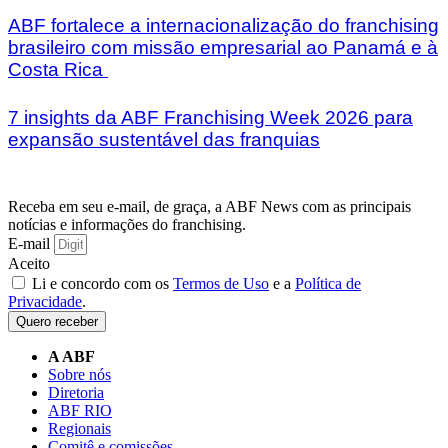
ABF fortalece a internacionalização do franchising
brasileiro com missão empresarial ao Panamá e à
Costa Rica
7 insights da ABF Franchising Week 2026 para
expansão sustentável das franquias
Receba em seu e-mail, de graça, a ABF News com as principais
notícias e informações do franchising.
E-mail
Aceito
Li e concordo com os
Termos de Uso
e a
Política de
Privacidade
.
Quero receber
A ABF
Sobre nós
Diretoria
ABF RIO
Regionais
Comitê e comissões