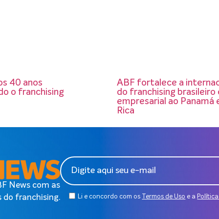
os 40 anos
ABF fortalece a interna
o o franchising
do franchising brasileir
empresarial ao Panamá 
Rica
ABF News com as
 do franchising.
Li e concordo com os
Termos de Uso
e a
Polític