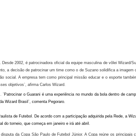
.
Desde 2002,
é patrocinadora oficial da equipe masculina de vôlei Wizard/S
nto, a decisão de patrocinar um time como o de Suzano solidifica a imagem
tão
social. A empresa tem como principal missão educar e o esporte tamb
ses objetivos`, afirma Carlos Wizard.
s.
`Patrocinar o Guarani é uma
experiência no mundo da bola dentro de campo,
 da Wizard Brasil`, comenta
Pegoraro.
ulista de Futebol. De acordo com a participação adquirida pela Rede, a Wiz
l do torneio, que começa em janeiro e irá até abril.
 disputa da Copa São Paulo de Futebol Júnior. A Copa reúne os principais c