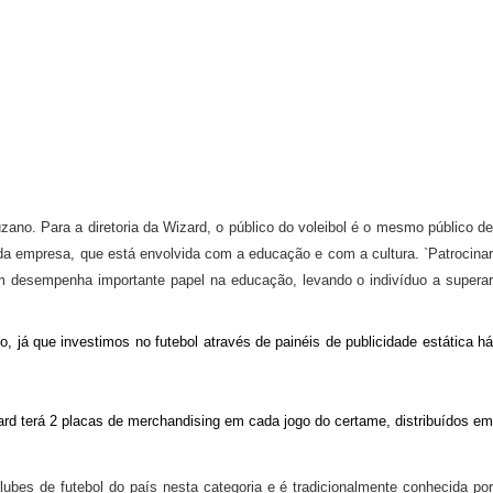
uzano.
Para a diretoria da Wizard, o público do voleibol é o mesmo público d
da empresa, que está envolvida com a educação e com a cultura.
`P
atrocina
ém desempenha importante papel na educação, levando
o indivíduo a supera
 já que investimos no futebol através de painéis de publicidade estática h
ard terá 2 placas de merchandising em cada jogo do certame, distribuídos em
lubes de futebol do país nesta categoria e é tradicionalmente conhecida por