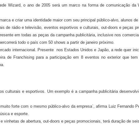
 rede Wizard, o ano de 2005 será um marco na forma de comunicação da 
arca e criar uma identidade maior com seu principal público-alvo, alunos de
 de rádio e televisão, eventos esportivos e culturais, out-doors e peças p
presente em todas as peças da campanha publicitária, inclusive nos comercia
percorrerá todo o país com 50 shows a partir de janeiro próximo.
ercado internacional. Presente
nos Estados Unidos e Japão, a rede quer inic
 de Franchising para a participação em 8 eventos no exterior que tem po
ha.
tos culturais e esportivos. Um exemplo é a campanha publicitária desenvol
 muito forte com o mesmo público-alvo da empresa`, afirma Luiz Fernando Pe
úsica e esporte.
o e vinhetas de abertura, out-doors e peças promocionais, terá duração de s