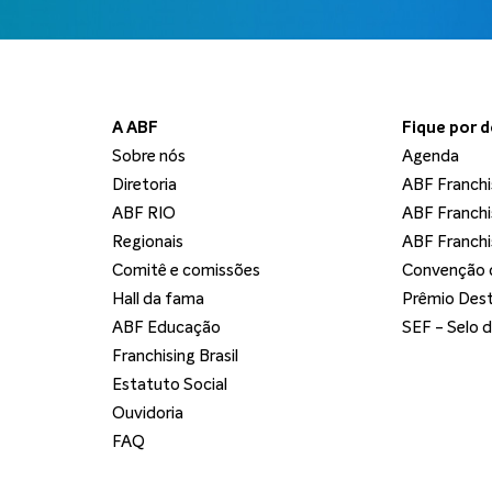
A ABF
Fique por 
Sobre nós
Agenda
Diretoria
ABF Franchi
ABF RIO
ABF Franchi
Regionais
ABF Franchi
Comitê e comissões
Convenção d
Hall da fama
Prêmio Dest
ABF Educação
SEF - Selo 
Franchising Brasil
Estatuto Social
Ouvidoria
FAQ