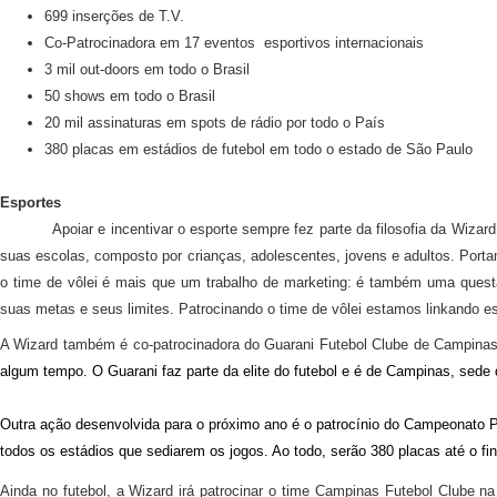
699 inserções de T.V.
Co-Patrocinadora em 17 eventos
esportivos internacionais
3 mil out-doors em todo o Brasil
50 shows em todo o Brasil
20 mil assinaturas em spots de rádio por todo o País
380 placas em estádios de futebol em todo o estado de São Paulo
Esportes
Apoiar e incentivar o esporte sempre fez parte da filosofia da Wizard
suas escolas,
composto por crianças, adolescentes, jovens e adultos. Porta
o time de vôlei é mais que um trabalho de marketing: é também uma ques
suas metas e seus limites. Patrocinando o time de vôlei estamos linkando es
A Wizard também é co-patrocinadora do Guarani Futebol Clube de Campina
algum tempo. O Guarani faz parte da elite do futebol e é de Campinas, sede
Outra ação desenvolvida para o próximo ano é o patrocínio do Campeonato Pa
todos os estádios que sediarem os jogos. Ao todo, serão 380 placas até o fina
Ainda no futebol, a Wizard irá patrocinar o time Campinas Futebol Clube na