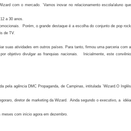
Wizard com o mercado. `Vamos inovar no relacionamento escola/aluno que
 12 a 30 anos.
romocionais.
Porém, o grande destaque é a escolha do conjunto de pop rock
is de TV.
iar suas atividades em outros países. Para tanto, firmou uma parceria com 
r objetivo divulgar as franquias nacionais.
Inicialmente, este convênio
vida pela agência DMC Propaganda, de Campinas, intitulada `Wizard.O Inglês
goraro, diretor de marketing da Wizard.
Ainda segundo o executivo
, a
idéi
eis meses com início agora em dezembro.