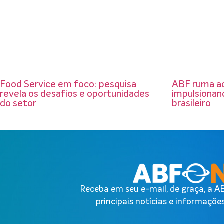
Food Service em foco: pesquisa
ABF ruma a
revela os desafios e oportunidades
impulsionand
do setor
brasileiro
Receba em seu e-mail, de graça, a 
principais notícias e informações