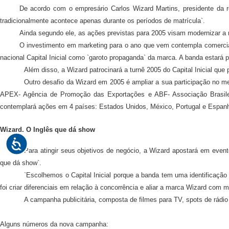
De acordo com o empresário Carlos Wizard Martins, presidente da
tradicionalmente acontece apenas durante os períodos de matrícula`.
Ainda segundo ele, as ações previstas para 2005 visam modernizar a m
O investimento em marketing para o ano que vem contempla comerciais
nacional Capital Inicial como `garoto propaganda` da marca. A banda estará 
Além disso, a Wizard patrocinará a turnê 2005 do Capital Inicial que 
Outro desafio da Wizard em 2005 é ampliar a sua participação no m
APEX- Agência de Promoção das Exportações e ABF- Associação Brasileira
contemplará ações em 4 países: Estados Unidos, México, Portugal e Espan
Wizard. O Inglês que dá show
Para atingir seus objetivos de negócio, a Wizard apostará em even
que dá show`.
`Escolhemos o Capital Inicial porque a banda tem uma identificação
foi criar diferenciais em relação à concorrência e aliar a marca Wizard com m
A campanha publicitária, composta de filmes para TV, spots de rádi
Alguns números da nova campanha: