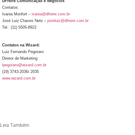
DFreire Comunicação e Negócios
Contatos:
Ivania Monfort –
ivania@dfreire.com.br
José Luiz Chaves Neto –
joseluiz@dfreire.com.br
Tel.: (11) 5505-8922
Contatos na Wizard:
Luiz Fernando Pegoraro
Diretor de Marketing
lpegoraro@wizard.com.br
(19) 3743-2036/ 2035
www.wizard.com.br
Leia Também