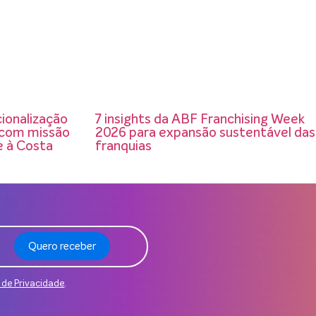
cionalização
7 insights da ABF Franchising Week
o com missão
2026 para expansão sustentável das
e à Costa
franquias
Quero receber
a de Privacidade
.