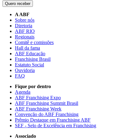
Quero receber
A ABF
Sobre nós
Diretoria
ABF RIO
Regionais
Comitê e comissões
Hall da fama
ABF Educação
Franchising Brasil
Estatuto Social
Ouvidoria
FAQ
Fique por dentro
Agenda
ABF Franchising Expo
ABF Franchising Summit Brasil
ABF Franchising Week
Convenção do ABF Franchising
Prêmio Destaque em Franchising ABF
SEF - Selo de Excelência em Franchising
Associado