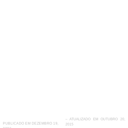
Wizard apresenta seu
presidente como
garoto-propaganda
– ATUALIZADO EM OUTUBRO 20,
PUBLICADO EM
DEZEMBRO 19,
2015