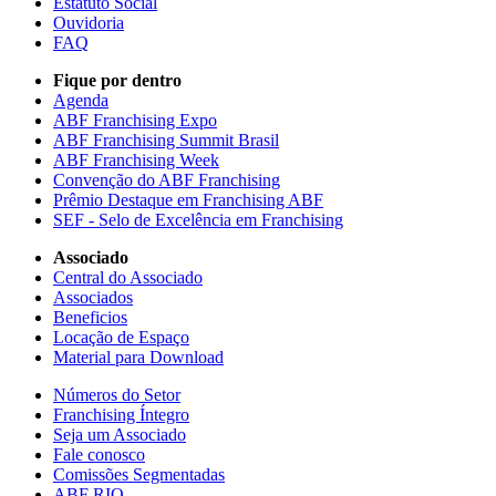
Estatuto Social
Ouvidoria
FAQ
Fique por dentro
Agenda
ABF Franchising Expo
ABF Franchising Summit Brasil
ABF Franchising Week
Convenção do ABF Franchising
Prêmio Destaque em Franchising ABF
SEF - Selo de Excelência em Franchising
Associado
Central do Associado
Associados
Beneficios
Locação de Espaço
Material para Download
Números do Setor
Franchising Íntegro
Seja um Associado
Fale conosco
Comissões Segmentadas
ABF RIO