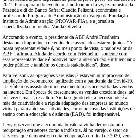
2021. Participaram do evento on-line Joaquim Levy, ex-ministro da
Fazenda e di do Banco Safra; Claudio Felisoni, economista e
professor do Programa de Administração do Varejo da Fundação
Instituto de Administração (PROVAR-FIA), e a jornalista
especializada em política Vanda Oliveira.
Ancorando o evento, o presidente da ABF André Friedheim
destacou a importância de entidade e associados estarem juntos. “A
nossa representatividade é, no meu ponto de vista, o maior valor da
ABF”, afirmou. Ainda de acordo com Friedheim, “somente com
essa representatividade é possível fazer a interlocução e influenciar o
poder público e também os demais stakeholders”, disse.
Para Felisoni, as operações varejistas já estavam num processo de
ampliação do e-commerce, agilizado com a pandemia da Covid-19.
“Já vínhamos assistindo um crescimento mais acelerado das vendas
na internet. Em épocas de crescimento, as vendas cresciam duas, até
três vezes mais”, ressaltou. Ainda segundo ele, a necessidade é a
mãe da criatividade e a rápida adaptação das empresas ao mundo
virtual para manter suas atividades, como no caso das instituições de
ensino com a educação a distância (EAD), foi indispensável.
Levy observou que a economia brasileira vinha demonstrando
recuperação em setores como a indústria. Já no varejo, o setor de
serviços, que demonstrou certa recuperação no final de 2020, vem