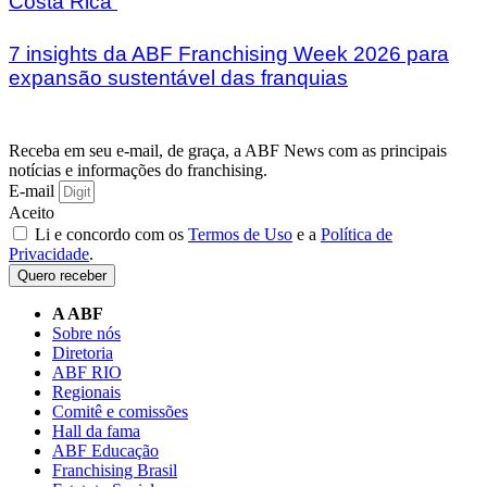
Costa Rica
7 insights da ABF Franchising Week 2026 para
expansão sustentável das franquias
Receba em seu e-mail, de graça, a ABF News com as principais
notícias e informações do franchising.
E-mail
Aceito
Li e concordo com os
Termos de Uso
e a
Política de
Privacidade
.
Quero receber
A ABF
Sobre nós
Diretoria
ABF RIO
Regionais
Comitê e comissões
Hall da fama
ABF Educação
Franchising Brasil