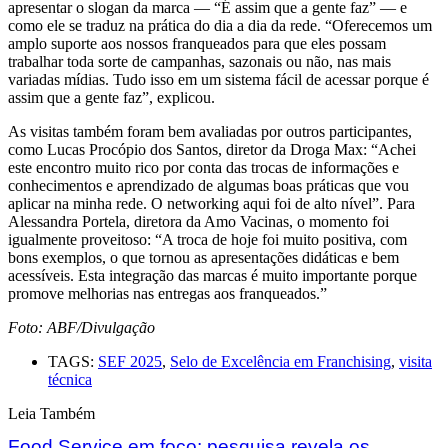
apresentar o slogan da marca — “É assim que a gente faz” — e
como ele se traduz na prática do dia a dia da rede. “Oferecemos um
amplo suporte aos nossos franqueados para que eles possam
trabalhar toda sorte de campanhas, sazonais ou não, nas mais
variadas mídias. Tudo isso em um sistema fácil de acessar porque é
assim que a gente faz”, explicou.
As visitas também foram bem avaliadas por outros participantes,
como Lucas Procópio dos Santos, diretor da Droga Max: “Achei
este encontro muito rico por conta das trocas de informações e
conhecimentos e aprendizado de algumas boas práticas que vou
aplicar na minha rede. O networking aqui foi de alto nível”. Para
Alessandra Portela, diretora da Amo Vacinas, o momento foi
igualmente proveitoso: “A troca de hoje foi muito positiva, com
bons exemplos, o que tornou as apresentações didáticas e bem
acessíveis. Esta integração das marcas é muito importante porque
promove melhorias nas entregas aos franqueados.”
Foto: ABF/Divulgação
TAGS:
SEF 2025
,
Selo de Excelência em Franchising
,
visita
técnica
Leia Também
Food Service em foco: pesquisa revela os