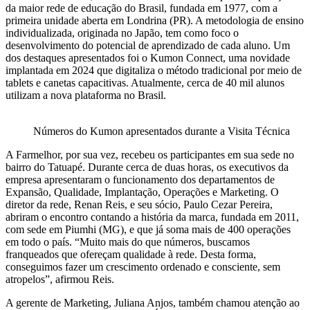
da maior rede de educação do Brasil, fundada em 1977, com a
primeira unidade aberta em Londrina (PR). A metodologia de ensino
individualizada, originada no Japão, tem como foco o
desenvolvimento do potencial de aprendizado de cada aluno. Um
dos destaques apresentados foi o Kumon Connect, uma novidade
implantada em 2024 que digitaliza o método tradicional por meio de
tablets e canetas capacitivas. Atualmente, cerca de 40 mil alunos
utilizam a nova plataforma no Brasil.
Números do Kumon apresentados durante a Visita Técnica
A Farmelhor, por sua vez, recebeu os participantes em sua sede no
bairro do Tatuapé. Durante cerca de duas horas, os executivos da
empresa apresentaram o funcionamento dos departamentos de
Expansão, Qualidade, Implantação, Operações e Marketing. O
diretor da rede, Renan Reis, e seu sócio, Paulo Cezar Pereira,
abriram o encontro contando a história da marca, fundada em 2011,
com sede em Piumhi (MG), e que já soma mais de 400 operações
em todo o país. “Muito mais do que números, buscamos
franqueados que ofereçam qualidade à rede. Desta forma,
conseguimos fazer um crescimento ordenado e consciente, sem
atropelos”, afirmou Reis.
A gerente de Marketing, Juliana Anjos, também chamou atenção ao