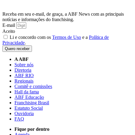
Receba em seu e-mail, de graça, a ABF News com as principais
notícias e informações do franchising.
E-mail
Aceito
Li e concordo com os
Termos de Uso
e a
Política de
Privacidade
.
Quero receber
A ABF
Sobre nós
Diretoria
ABF RIO
Regionais
Comitê e comissões
Hall da fama
ABF Educação
Franchising Brasil
Estatuto Social
Ouvidoria
FAQ
Fique por dentro
Agenda