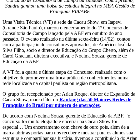
Concurso de Consultoria de Campo da entidade. Como prêmio,
Sandra ganhou uma bolsa de estudos integral no MBA Gestão de
Franquias FIA/ABF.
Uma Visita Técnica (VT) à sede da Cacau Show, em Itapevi
(Grande São Paulo), marcou o encerramento do 1º Concurso de
Consultoria de Campo lançado pela ABF em outubro do ano
passado. O evento realizado na última sexta-feira (14/02), contou
com a participação de consultores aprovados, de Américo José da
Silva Filho, sócio e diretor de Educação do Grupo Cherto, além de
Carol Graciani, diretora executiva, e Noelma Souza, gerente de
Educação da ABF.
A VT foi a quarta e última etapa do Concurso, realizada com o
objetivo de promover uma troca prática de conhecimentos numa
rede localizada na capital paulista ou região metropolitana.
O grupo foi recepcionado por Arlan Roque, diretor de Expansão da
Cacau Show, marca líder do
Ranking das 50 Maiores Redes de
Franquias do Brasil por número de operações
.
De acordo com Noelma Souza, gerente de Educação da ABF, “o
concurso foi muito elogiado e encerrar na Cacau Show foi
especial… Um encerramento com chave de ouro pois, além de a
marca abrir as portas para nos receber e mostrar para os alunos sua
estrutura e compartilhar sua história, tivemos a contribuição do Arlan