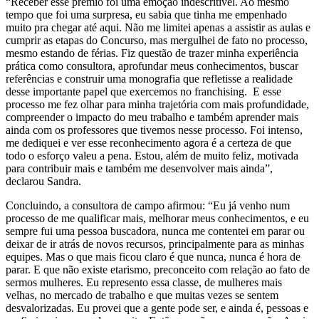
“Receber esse prêmio foi uma emoção indescritível. Ao mesmo
tempo que foi uma surpresa, eu sabia que tinha me empenhado
muito pra chegar até aqui. Não me limitei apenas a assistir as aulas e
cumprir as etapas do Concurso, mas mergulhei de fato no processo,
mesmo estando de férias. Fiz questão de trazer minha experiência
prática como consultora, aprofundar meus conhecimentos, buscar
referências e construir uma monografia que refletisse a realidade
desse importante papel que exercemos no franchising. E esse
processo me fez olhar para minha trajetória com mais profundidade,
compreender o impacto do meu trabalho e também aprender mais
ainda com os professores que tivemos nesse processo. Foi intenso,
me dediquei e ver esse reconhecimento agora é a certeza de que
todo o esforço valeu a pena. Estou, além de muito feliz, motivada
para contribuir mais e também me desenvolver mais ainda”,
declarou Sandra.
Concluindo, a consultora de campo afirmou: “Eu já venho num
processo de me qualificar mais, melhorar meus conhecimentos, e eu
sempre fui uma pessoa buscadora, nunca me contentei em parar ou
deixar de ir atrás de novos recursos, principalmente para as minhas
equipes. Mas o que mais ficou claro é que nunca, nunca é hora de
parar. E que não existe etarismo, preconceito com relação ao fato de
sermos mulheres. Eu represento essa classe, de mulheres mais
velhas, no mercado de trabalho e que muitas vezes se sentem
desvalorizadas. Eu provei que a gente pode ser, e ainda é, pessoas e