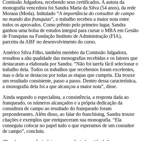
Comissão Julgadora, recebendo seus certificados. A autora da
monografia vencedora foi Sandra Maria da Silva (54 anos), da rede
Morana (Moda). Intitulado “
A importância do consultor de campo
no mundo das franquias
”, o trabalho recebeu a maior nota entre
todos os aprovados. Como prêmio pelo primeiro lugar, Sandra
ganhou uma bolsa de estudos integral para cursar o MBA em Gestão
de Franquias na Fundação Instituto de Administração (FIA),
parceira da ABF no desenvolvimento do curso.
Américo Silva Filho, também membro da Comissão Julgadora,
ressaltou a alta qualidade das monografias recebidas e os fatores que
destacaram a elaborada por Sandra. “Não foi tarefa fácil selecionar o
trabalho dela. Todos os trabalhos que recebemos foram excelentes,
mas o dela se destacou por todas as etapas que cumpriu. Ela trouxe
um resultado consistente, passo a passo. Dentro dessa característica,
a monografia dela foi a que alcançou a maior nota”, disse.
Ainda segundo o especialista, a consistência, a resposta dada ao
franqueado, os números alcançados e a própria dedicação da
consultora de campo ao resultado do franqueado foram
preponderantes. Além disso, ao falar do franchising, Sandra trouxe
citações e exemplos que enriqueceram sua monografia. “Ela
conseguiu colocar no papel tudo o que esperamos de um consultor
de campo”, concluiu.