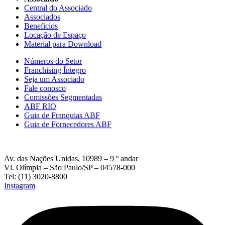
Central do Associado
Associados
Beneficios
Locação de Espaço
Material para Download
Números do Setor
Franchising Íntegro
Seja um Associado
Fale conosco
Comissões Segmentadas
ABF RIO
Guia de Franquias ABF
Guia de Fornecedores ABF
Av. das Nações Unidas, 10989 – 9 º andar
Vl. Olímpia – São Paulo/SP – 04578-000
Tel: (11) 3020-8800
Instagram