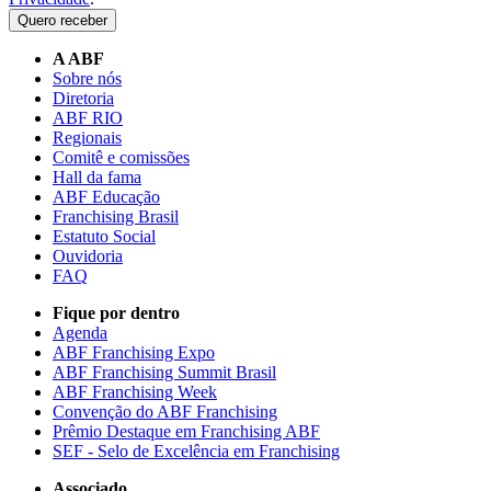
Quero receber
A ABF
Sobre nós
Diretoria
ABF RIO
Regionais
Comitê e comissões
Hall da fama
ABF Educação
Franchising Brasil
Estatuto Social
Ouvidoria
FAQ
Fique por dentro
Agenda
ABF Franchising Expo
ABF Franchising Summit Brasil
ABF Franchising Week
Convenção do ABF Franchising
Prêmio Destaque em Franchising ABF
SEF - Selo de Excelência em Franchising
Associado