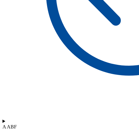
A ABF