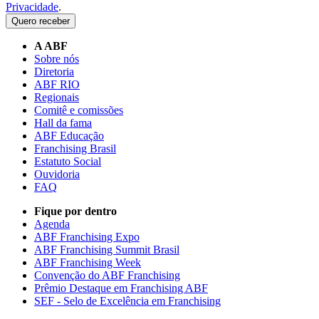
Privacidade
.
Quero receber
A ABF
Sobre nós
Diretoria
ABF RIO
Regionais
Comitê e comissões
Hall da fama
ABF Educação
Franchising Brasil
Estatuto Social
Ouvidoria
FAQ
Fique por dentro
Agenda
ABF Franchising Expo
ABF Franchising Summit Brasil
ABF Franchising Week
Convenção do ABF Franchising
Prêmio Destaque em Franchising ABF
SEF - Selo de Excelência em Franchising