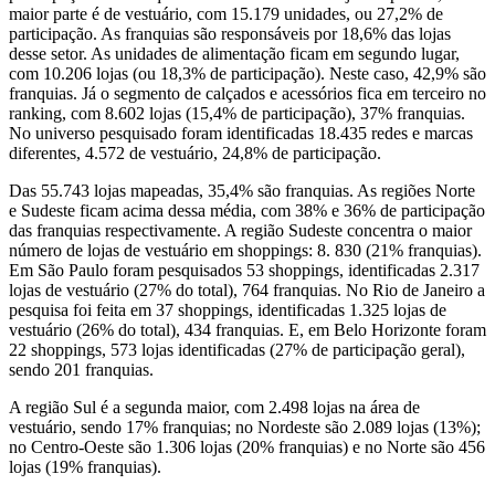
maior parte é de vestuário, com 15.179 unidades, ou 27,2% de
participação. As franquias são responsáveis por 18,6% das lojas
desse setor. As unidades de alimentação ficam em segundo lugar,
com 10.206 lojas (ou 18,3% de participação). Neste caso, 42,9% são
franquias. Já o segmento de calçados e acessórios fica em terceiro no
ranking, com 8.602 lojas (15,4% de participação), 37% franquias.
No universo pesquisado foram identificadas 18.435 redes e marcas
diferentes, 4.572 de vestuário, 24,8% de participação.
Das 55.743 lojas mapeadas, 35,4% são franquias. As regiões Norte
e Sudeste ficam acima dessa média, com 38% e 36% de participação
das franquias respectivamente. A região Sudeste concentra o maior
número de lojas de vestuário em shoppings: 8. 830 (21% franquias).
Em São Paulo foram pesquisados 53 shoppings, identificadas 2.317
lojas de vestuário (27% do total), 764 franquias. No Rio de Janeiro a
pesquisa foi feita em 37 shoppings, identificadas 1.325 lojas de
vestuário (26% do total), 434 franquias. E, em Belo Horizonte foram
22 shoppings, 573 lojas identificadas (27% de participação geral),
sendo 201 franquias.
A região Sul é a segunda maior, com 2.498 lojas na área de
vestuário, sendo 17% franquias; no Nordeste são 2.089 lojas (13%);
no Centro-Oeste são 1.306 lojas (20% franquias) e no Norte são 456
lojas (19% franquias).