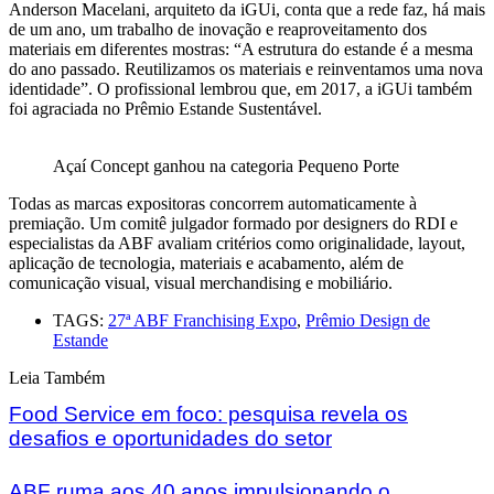
Anderson Macelani, arquiteto da iGUi, conta que a rede faz, há mais
de um ano, um trabalho de inovação e reaproveitamento dos
materiais em diferentes mostras: “A estrutura do estande é a mesma
do ano passado. Reutilizamos os materiais e reinventamos uma nova
identidade”. O profissional lembrou que, em 2017, a iGUi também
foi agraciada no Prêmio Estande Sustentável.
Açaí Concept ganhou na categoria Pequeno Porte
Todas as marcas expositoras concorrem automaticamente à
premiação. Um comitê julgador formado por designers do RDI e
especialistas da ABF avaliam critérios como originalidade, layout,
aplicação de tecnologia, materiais e acabamento, além de
comunicação visual, visual merchandising e mobiliário.
TAGS:
27ª ABF Franchising Expo
,
Prêmio Design de
Estande
Leia Também
Food Service em foco: pesquisa revela os
desafios e oportunidades do setor
ABF ruma aos 40 anos impulsionando o