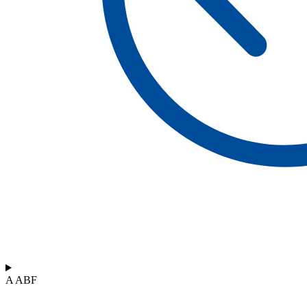
A ABF