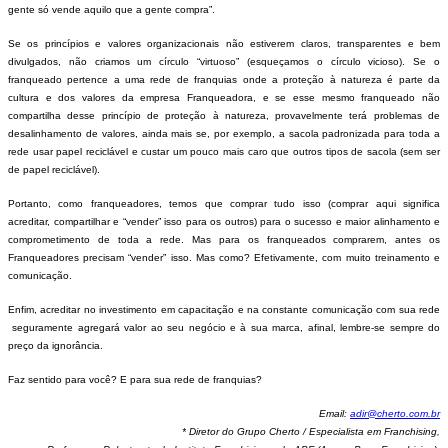
gente só vende aquilo que a gente compra”.
Se os princípios e valores organizacionais não estiverem claros, transparentes e bem
divulgados, não criamos um círculo “virtuoso” (esqueçamos o círculo vicioso). Se o
franqueado pertence a uma rede de franquias onde a proteção à natureza é parte da
cultura e dos valores da empresa Franqueadora, e se esse mesmo franqueado não
compartilha desse princípio de proteção à natureza, provavelmente terá problemas de
desalinhamento de valores, ainda mais se, por exemplo, a sacola padronizada para toda a
rede usar papel reciclável e custar um pouco mais caro que outros tipos de sacola (sem ser
de papel reciclável).
Portanto, como franqueadores, temos que comprar tudo isso (comprar aqui significa
acreditar, compartilhar e “vender” isso para os outros) para o sucesso e maior alinhamento e
comprometimento de toda a rede. Mas para os franqueados comprarem, antes os
Franqueadores precisam “vender” isso. Mas como? Efetivamente, com muito treinamento e
comunicação.
Enfim, acreditar no investimento em capacitação e na constante comunicação com sua rede
seguramente agregará valor ao seu negócio e à sua marca, afinal, lembre-se sempre do
preço da ignorância.
Faz sentido para você? E para sua rede de franquias?
Email:
adir@cherto.com.br
* Diretor do
Grupo Cherto
/ Especialista em
Franchising
,