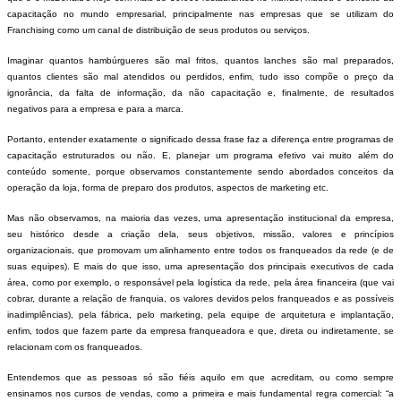
capacitação no mundo empresarial, principalmente nas empresas que se utilizam do
Franchising
como um canal de distribuição de seus produtos ou serviços.
Imaginar quantos hambúrgueres são mal fritos, quantos lanches são mal preparados,
quantos clientes são mal atendidos ou perdidos, enfim, tudo isso compõe o preço da
ignorância, da falta de informação, da não capacitação e, finalmente, de resultados
negativos para a empresa e para a marca.
Portanto, entender exatamente o significado dessa frase faz a diferença entre programas de
capacitação estruturados ou não. E, planejar um programa efetivo vai muito além do
conteúdo somente, porque observamos constantemente sendo abordados conceitos da
operação da loja, forma de preparo dos produtos, aspectos de marketing etc.
Mas não observamos, na maioria das vezes, uma apresentação institucional da empresa,
seu histórico desde a criação dela, seus objetivos, missão, valores e princípios
organizacionais, que promovam um alinhamento entre todos os franqueados da rede (e de
suas equipes). E mais do que isso, uma apresentação dos principais executivos de cada
área, como por exemplo, o responsável pela logística da rede, pela área financeira (que vai
cobrar, durante a relação de franquia, os valores devidos pelos franqueados e as possíveis
inadimplências), pela fábrica, pelo marketing, pela equipe de arquitetura e implantação,
enfim, todos que fazem parte da empresa franqueadora e que, direta ou indiretamente, se
relacionam com os franqueados.
Entendemos que as pessoas só são fiéis aquilo em que acreditam, ou como sempre
ensinamos nos cursos de vendas, como a primeira e mais fundamental regra comercial: “a