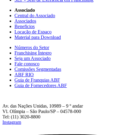
Associado
Central do Associado
Associados
Beneficios
Locação de Espaço
Material para Download
Números do Setor
Franchising Íntegro
Seja um Associado
Fale conosco
Comissões Segmentadas
ABF RIO
Guia de Franquias ABF
Guia de Fornecedores ABF
Av. das Nações Unidas, 10989 – 9 º andar
Vl. Olímpia – São Paulo/SP – 04578-000
Tel: (11) 3020-8800
Instagram