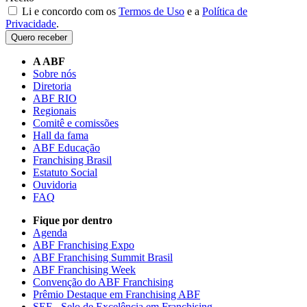
Li e concordo com os
Termos de Uso
e a
Política de
Privacidade
.
Quero receber
A ABF
Sobre nós
Diretoria
ABF RIO
Regionais
Comitê e comissões
Hall da fama
ABF Educação
Franchising Brasil
Estatuto Social
Ouvidoria
FAQ
Fique por dentro
Agenda
ABF Franchising Expo
ABF Franchising Summit Brasil
ABF Franchising Week
Convenção do ABF Franchising
Prêmio Destaque em Franchising ABF
SEF - Selo de Excelência em Franchising