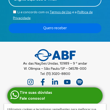
Li e concordo com os
Termos de Uso
e a
Política de
Privacidade
.
Quero receber
Av. das Nações Unidas, 10989 – 9 º andar
Vl. Olímpia – São Paulo/SP – 04578-000
Tel: (11) 3020-8800
Tire suas dúvidas
Fale conosco!
Utilizamos cookies e tecnologias semelhantes para melhorar sua