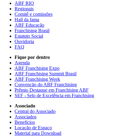
ABF RIO
Regionais
Comitê e comissões
Hall da fama
ABF Educação
Franchising Brasil
Estatuto Social
Ouvidoria
FAQ
Fique por dentro
Agenda
ABF Franchising Expo
ABF Franchising Summit Brasil
ABF Franchising Week
Convenção do ABF Franchising
Prêmio Destaque em Franchising ABF
SEF - Selo de Excelência em Franchising
Associado
Central do Associado
Associados
Beneficios
Locação de Espaço
Material para Download