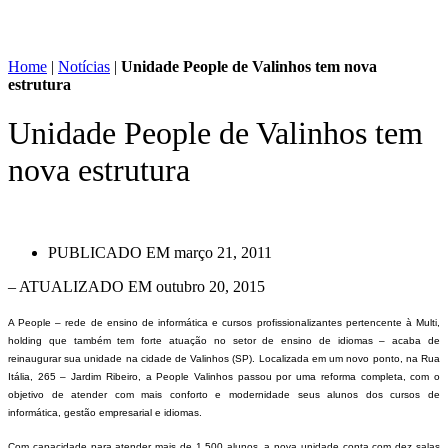
Home
|
Notícias
|
Unidade People de Valinhos tem nova
estrutura
Unidade People de Valinhos tem
nova estrutura
PUBLICADO EM
março 21, 2011
– ATUALIZADO EM outubro 20, 2015
A People – rede de ensino de informática e cursos profissionalizantes pertencente à Multi,
holding que também tem forte atuação no setor de ensino de idiomas – acaba de
reinaugurar sua unidade na cidade de Valinhos (SP). Localizada em um novo ponto, na Rua
Itália, 265 – Jardim Ribeiro, a People Valinhos passou por uma reforma completa, com o
objetivo de atender com mais conforto e modernidade seus alunos dos cursos de
informática, gestão empresarial e idiomas.
Com capacidade para atender mais de 1.500 alunos, a nova unidade conta com dez salas