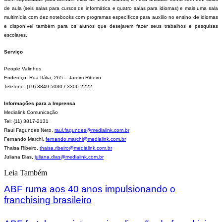
de aula (seis salas para cursos de informática e quatro salas para idiomas) e mais uma sala
multimídia com dez notebooks com programas específicos para auxílio no ensino de idiomas
e disponível também para os alunos que desejarem fazer seus trabalhos e pesquisas
escolares.
Serviço
People Valinhos
Endereço: Rua Itália, 265 – Jardim Ribeiro
Telefone: (19) 3849-5030 / 3306-2222
Informações para a Imprensa
Medialink Comunicação
Tel: (11) 3817-2131
Raul Fagundes Neto,
raul.fagundes@medialink.com.br
Fernando Marchi,
fernando.marchi@medialink.com.br
Thaisa Ribeiro,
thaisa.ribeiro@medialink.com.br
Juliana Dias,
juliana.dias@medialink.com.br
Leia Também
ABF ruma aos 40 anos impulsionando o
franchising brasileiro