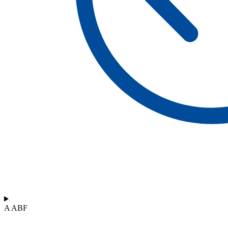
A ABF