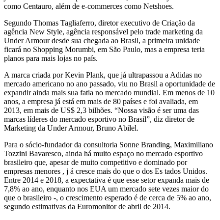
como Centauro, além de e-commerces como Netshoes.
Segundo Thomas Tagliaferro, diretor executivo de Criação da
agência New Style, agência responsável pelo trade marketing da
Under Armour desde sua chegada ao Brasil, a primeira unidade
ficará no Shopping Morumbi, em São Paulo, mas a empresa teria
planos para mais lojas no país.
A marca criada por Kevin Plank, que já ultrapassou a Adidas no
mercado americano no ano passado, viu no Brasil a oportunidade de
expandir ainda mais sua fatia no mercado mundial. Em menos de 10
anos, a empresa já está em mais de 80 países e foi avaliada, em
2013, em mais de US$ 2,3 bilhões. “Nossa visão é ser uma das
marcas líderes do mercado esportivo no Brasil”, diz diretor de
Marketing da Under Armour, Bruno Abilel.
Para o sócio-fundador da consultoria Sonne Branding, Maximiliano
Tozzini Bavaresco, ainda há muito espaço no mercado esportivo
brasileiro que, apesar de muito competitivo e dominado por
empresas menores , j á cresce mais do que o dos Es tados Unidos.
Entre 2014 e 2018, a expectativa é que esse setor expanda mais de
7,8% ao ano, enquanto nos EUA um mercado sete vezes maior do
que o brasileiro -, o crescimento esperado é de cerca de 5% ao ano,
segundo estimativas da Euromonitor de abril de 2014.