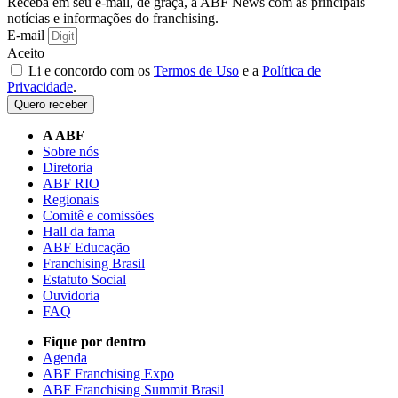
Receba em seu e-mail, de graça, a ABF News com as principais
notícias e informações do franchising.
E-mail
Aceito
Li e concordo com os
Termos de Uso
e a
Política de
Privacidade
.
Quero receber
A ABF
Sobre nós
Diretoria
ABF RIO
Regionais
Comitê e comissões
Hall da fama
ABF Educação
Franchising Brasil
Estatuto Social
Ouvidoria
FAQ
Fique por dentro
Agenda
ABF Franchising Expo
ABF Franchising Summit Brasil