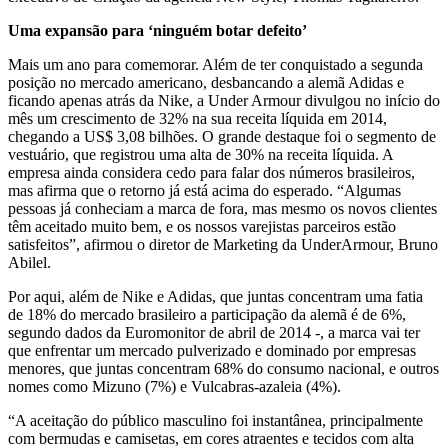
Uma expansão para ‘ninguém botar defeito’
Mais um ano para comemorar. Além de ter conquistado a segunda
posição no mercado americano, desbancando a alemã Adidas e
ficando apenas atrás da Nike, a Under Armour divulgou no início do
mês um crescimento de 32% na sua receita líquida em 2014,
chegando a US$ 3,08 bilhões. O grande destaque foi o segmento de
vestuário, que registrou uma alta de 30% na receita líquida. A
empresa ainda considera cedo para falar dos números brasileiros,
mas afirma que o retorno já está acima do esperado. “Algumas
pessoas já conheciam a marca de fora, mas mesmo os novos clientes
têm aceitado muito bem, e os nossos varejistas parceiros estão
satisfeitos”, afirmou o diretor de Marketing da UnderArmour, Bruno
Abilel.
Por aqui, além de Nike e Adidas, que juntas concentram uma fatia
de 18% do mercado brasileiro a participação da alemã é de 6%,
segundo dados da Euromonitor de abril de 2014 -, a marca vai ter
que enfrentar um mercado pulverizado e dominado por empresas
menores, que juntas concentram 68% do consumo nacional, e outros
nomes como Mizuno (7%) e Vulcabras-azaleia (4%).
“A aceitação do público masculino foi instantânea, principalmente
com bermudas e camisetas, em cores atraentes e tecidos com alta