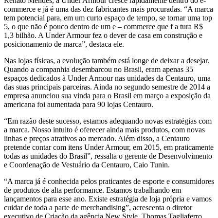
Renato Mendes, a Under Armour cresce rapidamente dentro do e-
commerce e já é uma das dez fabricantes mais procuradas. “A marca
tem potencial para, em um curto espaço de tempo, se tornar uma top
5, o que não é pouco dentro de um e – commerce que f a tura R$
1,3 bilhão. A Under Armour fez o dever de casa em construção e
posicionamento de marca”, destaca ele.
Nas lojas físicas, a evolução também está longe de deixar a desejar.
Quando a companhia desembarcou no Brasil, eram apenas 35
espaços dedicados à Under Armour nas unidades da Centauro, uma
das suas principais parceiras. Ainda no segundo semestre de 2014 a
empresa anunciou sua vinda para o Brasil em março a exposição da
americana foi aumentada para 90 lojas Centauro.
“Em razão deste sucesso, estamos adequando novas estratégias com
a marca. Nosso intuito é oferecer ainda mais produtos, com novas
linhas e preços atrativos ao mercado. Além disso, a Centauro
pretende contar com itens Under Armour, em 2015, em praticamente
todas as unidades do Brasil”, ressalta o gerente de Desenvolvimento
e Coordenação de Vestuário da Centauro, Caio Tunin.
“A marca já é conhecida pelos praticantes de esporte e consumidores
de produtos de alta performance. Estamos trabalhando em
lançamentos para esse ano. Existe estratégia de loja própria e vamos
cuidar de toda a parte de merchandising”, acrescenta o diretor
executivo de Criação da agência New Style, Thomas Tagliaferro.