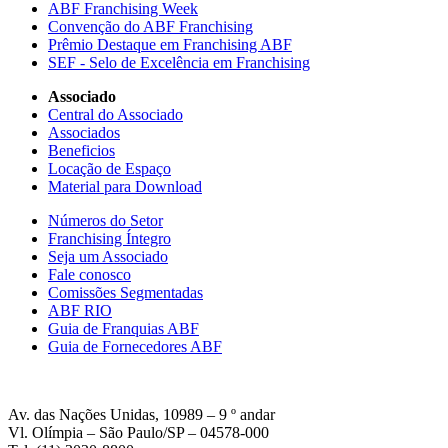
ABF Franchising Week
Convenção do ABF Franchising
Prêmio Destaque em Franchising ABF
SEF - Selo de Excelência em Franchising
Associado
Central do Associado
Associados
Beneficios
Locação de Espaço
Material para Download
Números do Setor
Franchising Íntegro
Seja um Associado
Fale conosco
Comissões Segmentadas
ABF RIO
Guia de Franquias ABF
Guia de Fornecedores ABF
Av. das Nações Unidas, 10989 – 9 º andar
Vl. Olímpia – São Paulo/SP – 04578-000