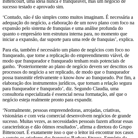
Bittencourt, uma ideia nunca é franqueável, mas um negócio de
sucesso testado e aprovado sim.
‘Contudo, não é tão simples como muitos imaginam. É necessária a
adequação do negócio, a elaboração de um novo plano com foco na
expansão pelo sistema de franquias e uma análise profunda do
quanto o empresário tem estrutura interna para, no momento que
iniciar a expansão, dar suporte para uma rede de franquias’, explica.
Para ela, também é necessário um plano de negócios com foco no
franqueado, que torne a replicação do empreendimento viável, de
modo que franqueador e franqueado tenham reais potenciais de
ganho. ‘Posteriormente ao plano de negócio devem ser descritos os
processos do negócio a ser replicado, de modo que o franqueador
possa transmitir efetivamente o know-how ao franqueado. Por fim, a
elaboração dos instrumentos jurídicos, que tornam a relação segura
para franqueador e franqueado’, diz. Segundo Claudia, uma
consultoria especializada é essencial nessa formatação, até que o
negócio esteja realmente pronto para expandir.
‘Normalmente, pessoas empreendedoras, arrojadas, criativas,
visionárias e com veia comercial desenvolvem negócios de grande
sucesso. Muitas vezes, as necessidades pessoais fazem aflorar essas
características e dão ótimos resultados’, afirma a diretora do Grupo
Bittencourt. É exatamente isso o que o leitor irá encontrar nos casos
a seguir: os criadores das franquias Barbara Strauss, Empório da