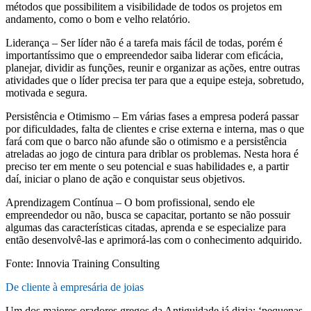
métodos que possibilitem a visibilidade de todos os projetos em
andamento, como o bom e velho relatório.
Liderança – Ser líder não é a tarefa mais fácil de todas, porém é
importantíssimo que o empreendedor saiba liderar com eficácia,
planejar, dividir as funções, reunir e organizar as ações, entre outras
atividades que o líder precisa ter para que a equipe esteja, sobretudo,
motivada e segura.
Persistência e Otimismo – Em várias fases a empresa poderá passar
por dificuldades, falta de clientes e crise externa e interna, mas o que
fará com que o barco não afunde são o otimismo e a persistência
atreladas ao jogo de cintura para driblar os problemas. Nesta hora é
preciso ter em mente o seu potencial e suas habilidades e, a partir
daí, iniciar o plano de ação e conquistar seus objetivos.
Aprendizagem Contínua – O bom profissional, sendo ele
empreendedor ou não, busca se capacitar, portanto se não possuir
algumas das características citadas, aprenda e se especialize para
então desenvolvê-las e aprimorá-las com o conhecimento adquirido.
Fonte: Innovia Training Consulting
De cliente à empresária de joias
Um dos maiores oradores gregos da Antiguidade já dizia: ‘pequenas