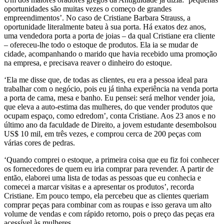
oportunidades são muitas vezes o começo de grandes
empreendimentos’. No caso de Cristiane Barbara Strauss, a
oportunidade literalmente bateu à sua porta. Há exatos dez anos,
uma vendedora porta a porta de joias – da qual Cristiane era cliente
– ofereceu-lhe todo o estoque de produtos. Ela ia se mudar de
cidade, acompanhando o marido que havia recebido uma promoção
na empresa, e precisava reaver o dinheiro do estoque.
‘Ela me disse que, de todas as clientes, eu era a pessoa ideal para
trabalhar com o negócio, pois eu já tinha experiência na venda porta
a porta de cama, mesa e banho. Eu pensei: será melhor vender joia,
que eleva a auto-estima das mulheres, do que vender produtos que
ocupam espaço, como edredom’, conta Cristiane. Aos 23 anos e no
último ano da faculdade de Direito, a jovem estudante desembolsou
US$ 10 mil, em três vezes, e comprou cerca de 200 peças com
várias cores de pedras.
‘Quando comprei o estoque, a primeira coisa que eu fiz foi conhecer
os fornecedores de quem eu iria comprar para revender. A partir de
então, elaborei uma lista de todas as pessoas que eu conhecia e
comecei a marcar visitas e a apresentar os produtos’, recorda
Cristiane. Em pouco tempo, ela percebeu que as clientes queriam
comprar peças para combinar com as roupas e isso gerava um alto
volume de vendas e com rápido retorno, pois o preço das peças era
acessível às mulheres.