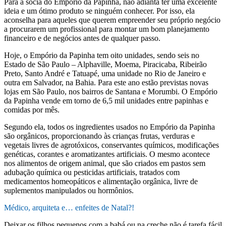
Para a sócia do Empório da Papinha, não adianta ter uma excelente
ideia e um ótimo produto se ninguém conhecer. Por isso, ela
aconselha para aqueles que querem empreender seu próprio negócio
a procurarem um profissional para montar um bom planejamento
financeiro e de negócios antes de qualquer passo.
Hoje, o Empório da Papinha tem oito unidades, sendo seis no
Estado de São Paulo – Alphaville, Moema, Piracicaba, Ribeirão
Preto, Santo André e Tatuapé, uma unidade no Rio de Janeiro e
outra em Salvador, na Bahia. Para este ano estão previstas novas
lojas em São Paulo, nos bairros de Santana e Morumbi. O Empório
da Papinha vende em torno de 6,5 mil unidades entre papinhas e
comidas por mês.
Segundo ela, todos os ingredientes usados no Empório da Papinha
são orgânicos, proporcionando às crianças frutas, verduras e
vegetais livres de agrotóxicos, conservantes químicos, modificações
genéticas, corantes e aromatizantes artificiais. O mesmo acontece
nos alimentos de origem animal, que são criados em pastos sem
adubação química ou pesticidas artificiais, tratados com
medicamentos homeopáticos e alimentação orgânica, livre de
suplementos manipulados ou hormônios.
Médico, arquiteta e… enfeites de Natal?!
Deixar os filhos pequenos com a babá ou na creche não é tarefa fácil