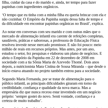
filha, cuidar da casa e do marido e, ainda, ter tempo para fazer
papinhas com ingredientes orgânicos.
‘O tempo que eu tinha com a minha filha eu queria brincar com ela e
não cozinhar. O Empório da Papinha surgiu dessa falta de tempo e
da dificuldade em encontrar papinhas orgânicas no Brasil’, explica.
Ao notar em conversas com seu marido e com outras mães que o
mercado de alimentação infantil era carente de refeições completas,
saudáveis, práticas e saborosas, a professora de Educação Física
resolveu investir nesse mercado promissor. E não foi pouco: meio
milhão de reais em recursos próprios. Mas antes, por um ano,
estudou o setor, fez pesquisas e elaborou um plano de negócios. E
abriu o Empório da Papinha em 22 de dezembro de 2008 em
sociedade com a tia Sônia Maria de Azevedo Thomé. Dois anos
depois, a nutricionista Mara Cistina de Sousa Miranda – que desde o
início estava atuando no projeto também entrou para a sociedade.
Segundo Maria Fernanda, por se tratar de alimentação para o
público infantil, as principais dificuldades giraram em torno da
credibilidade, confiança e qualidade da nova marca. Mas a
empresária diz que nunca receou estar investindo em um negócio
próprio: ‘sempre gostei do novo. Senti vontade, confiança e a
certeza de muito trabalho’.