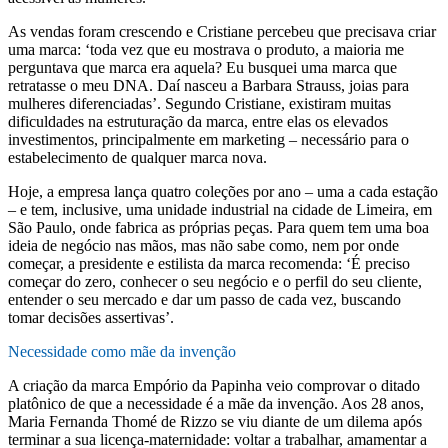
As vendas foram crescendo e Cristiane percebeu que precisava criar
uma marca: ‘toda vez que eu mostrava o produto, a maioria me
perguntava que marca era aquela? Eu busquei uma marca que
retratasse o meu DNA. Daí nasceu a Barbara Strauss, joias para
mulheres diferenciadas’. Segundo Cristiane, existiram muitas
dificuldades na estruturação da marca, entre elas os elevados
investimentos, principalmente em marketing – necessário para o
estabelecimento de qualquer marca nova.
Hoje, a empresa lança quatro coleções por ano – uma a cada estação
– e tem, inclusive, uma unidade industrial na cidade de Limeira, em
São Paulo, onde fabrica as próprias peças. Para quem tem uma boa
ideia de negócio nas mãos, mas não sabe como, nem por onde
começar, a presidente e estilista da marca recomenda: ‘É preciso
começar do zero, conhecer o seu negócio e o perfil do seu cliente,
entender o seu mercado e dar um passo de cada vez, buscando
tomar decisões assertivas’.
Necessidade como mãe da invenção
A criação da marca Empório da Papinha veio comprovar o ditado
platônico de que a necessidade é a mãe da invenção. Aos 28 anos,
Maria Fernanda Thomé de Rizzo se viu diante de um dilema após
terminar a sua licença-maternidade: voltar a trabalhar, amamentar a