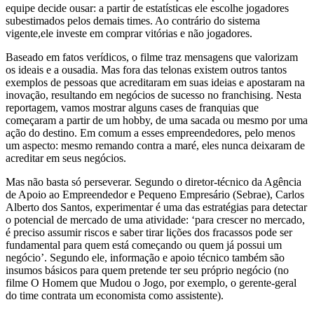
equipe decide ousar: a partir de estatísticas ele escolhe jogadores
subestimados pelos demais times. Ao contrário do sistema
vigente,ele investe em comprar vitórias e não jogadores.
Baseado em fatos verídicos, o filme traz mensagens que valorizam
os ideais e a ousadia. Mas fora das telonas existem outros tantos
exemplos de pessoas que acreditaram em suas ideias e apostaram na
inovação, resultando em negócios de sucesso no franchising. Nesta
reportagem, vamos mostrar alguns cases de franquias que
começaram a partir de um hobby, de uma sacada ou mesmo por uma
ação do destino. Em comum a esses empreendedores, pelo menos
um aspecto: mesmo remando contra a maré, eles nunca deixaram de
acreditar em seus negócios.
Mas não basta só perseverar. Segundo o diretor-técnico da Agência
de Apoio ao Empreendedor e Pequeno Empresário (Sebrae), Carlos
Alberto dos Santos, experimentar é uma das estratégias para detectar
o potencial de mercado de uma atividade: ‘para crescer no mercado,
é preciso assumir riscos e saber tirar lições dos fracassos pode ser
fundamental para quem está começando ou quem já possui um
negócio’. Segundo ele, informação e apoio técnico também são
insumos básicos para quem pretende ter seu próprio negócio (no
filme O Homem que Mudou o Jogo, por exemplo, o gerente-geral
do time contrata um economista como assistente).