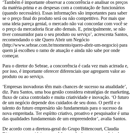
‘Também é importante observar a concorrência e analisar os preços
da matéria-prima e as despesas com a contratação de funcionários
(quando necessário). Essas informações são importantes para saber
se o preço final do produto será ou não competitivo. Por mais que
uma ideia pareça genial, o mercado não vai concordar com você se
o preço da mercadoria ficar alto demais. E, principalmente, se não
tiver consumidor para o seu produto ou serviço’, acrescenta Santos,
recomendando o site Quero Abrir um Negócio
(http://www.sebrae.com.br/momento/quero-abrir-um-negocio) para
quem já escolheu o ramo de atuação e ainda não sabe por onde
começar.
Para o diretor do Sebrae, a concorrência é cada vez mais acirrada e,
por isso, é importante oferecer diferenciais que agreguem valor ao
produto ou ao serviço.
‘Empresas inovadoras têm mais chances de sucesso na atualidade’,
diz. Para Santos, uma boa gestão considera estratégias de marketing,
fluxo de caixa controlado e muita criatividade e inovação. ‘O futuro
de um negócio depende dos cuidados de seu dono. O perfil e o
talento do futuro empresário são fundamentais para o sucesso da
nova empreitada. Ter espírito criativo, proativo e pesquisador é uma
das qualidades fundamentais de um empreendedor’, avalia Santos.
De acordo com a diretora-geral do Grupo Bittencourt, Claudia