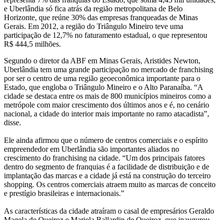
e Uberlândia só fica atrás da região metropolitana de Belo
Horizonte, que reúne 30% das empresas franqueadas de Minas
Gerais. Em 2012, a região do Triângulo Mineiro teve uma
participação de 12,7% no faturamento estadual, o que representou
R$ 444,5 milhões.
Segundo o diretor da ABF em Minas Gerais, Aristides Newton,
Uberlândia tem uma grande participação no mercado de franchising
por ser o centro de uma região geoeconômica importante para o
Estado, que engloba o Triângulo Mineiro e o Alto Paranaíba. “A
cidade se destaca entre os mais de 800 municípios mineiros como a
metrópole com maior crescimento dos últimos anos e é, no cenário
nacional, a cidade do interior mais importante no ramo atacadista”,
disse.
Ele ainda afirmou que o número de centros comerciais e o espírito
empreendedor em Uberlândia são importantes aliados no
crescimento do franchising na cidade. “Um dos principais fatores
dentro do segmento de franquias é a facilidade de distribuição e de
implantação das marcas e a cidade já está na construção do terceiro
shopping. Os centros comerciais atraem muito as marcas de conceito
e prestígio brasileiras e internacionais.”
As características da cidade atraíram o casal de empresários Geraldo
Magela de Queiroz e Mariela Ballardin de Queiroz, que inaugurou