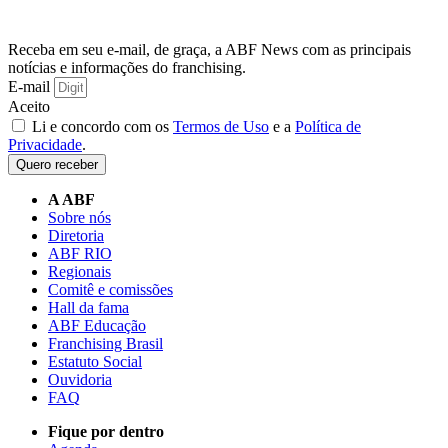
Receba em seu e-mail, de graça, a ABF News com as principais
notícias e informações do franchising.
E-mail
Aceito
Li e concordo com os
Termos de Uso
e a
Política de
Privacidade
.
Quero receber
A ABF
Sobre nós
Diretoria
ABF RIO
Regionais
Comitê e comissões
Hall da fama
ABF Educação
Franchising Brasil
Estatuto Social
Ouvidoria
FAQ
Fique por dentro