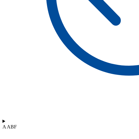
A ABF