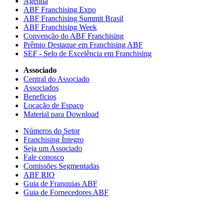
Agenda
ABF Franchising Expo
ABF Franchising Summit Brasil
ABF Franchising Week
Convenção do ABF Franchising
Prêmio Destaque em Franchising ABF
SEF - Selo de Excelência em Franchising
Associado
Central do Associado
Associados
Beneficios
Locação de Espaço
Material para Download
Números do Setor
Franchising Íntegro
Seja um Associado
Fale conosco
Comissões Segmentadas
ABF RIO
Guia de Franquias ABF
Guia de Fornecedores ABF