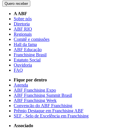
Quero receber
A ABF
Sobre nós
Diretoria
ABF RIO
Regionais
Comitê e comissões
Hall da fama
ABF Educação
Franchising Brasil
Estatuto Social
Ouvidoria
FAQ
Fique por dentro
Agenda
ABF Franchising Expo
ABF Franchising Summit Brasil
ABF Franchising Week
Convenção do ABF Franchising
Prêmio Destaque em Franchising ABF
SEF - Selo de Excelência em Franchising
Associado