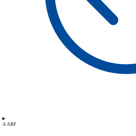
A ABF