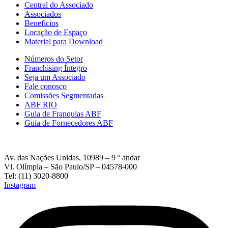
Central do Associado
Associados
Beneficios
Locação de Espaço
Material para Download
Números do Setor
Franchising Íntegro
Seja um Associado
Fale conosco
Comissões Segmentadas
ABF RIO
Guia de Franquias ABF
Guia de Fornecedores ABF
Av. das Nações Unidas, 10989 – 9 º andar
Vl. Olímpia – São Paulo/SP – 04578-000
Tel: (11) 3020-8800
Instagram