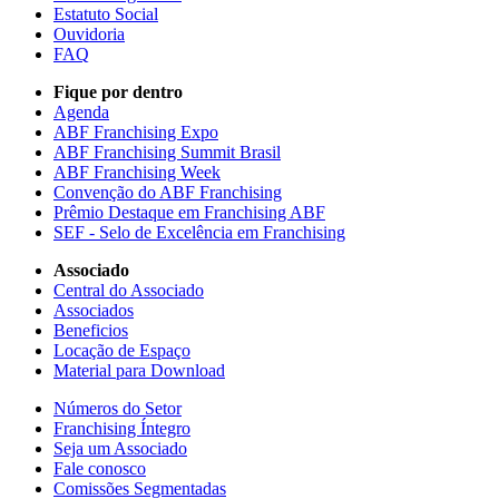
Estatuto Social
Ouvidoria
FAQ
Fique por dentro
Agenda
ABF Franchising Expo
ABF Franchising Summit Brasil
ABF Franchising Week
Convenção do ABF Franchising
Prêmio Destaque em Franchising ABF
SEF - Selo de Excelência em Franchising
Associado
Central do Associado
Associados
Beneficios
Locação de Espaço
Material para Download
Números do Setor
Franchising Íntegro
Seja um Associado
Fale conosco
Comissões Segmentadas