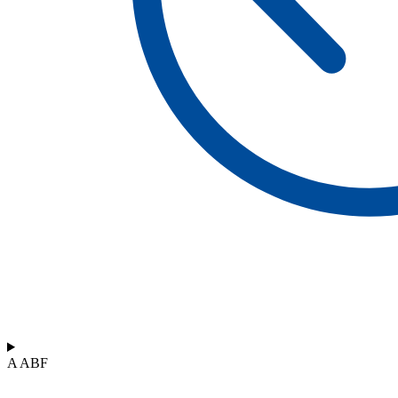
A ABF