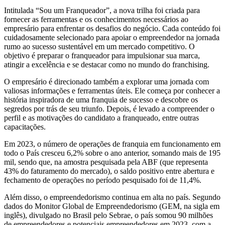
Intitulada “Sou um Franqueador”, a nova trilha foi criada para
fornecer as ferramentas e os conhecimentos necessários ao
empresário para enfrentar os desafios do negócio. Cada conteúdo foi
cuidadosamente selecionado para apoiar o empreendedor na jornada
rumo ao sucesso sustentável em um mercado competitivo. O
objetivo é preparar o franqueador para impulsionar sua marca,
atingir a excelência e se destacar como no mundo do franchising.
O empresário é direcionado também a explorar uma jornada com
valiosas informações e ferramentas úteis. Ele começa por conhecer a
história inspiradora de uma franquia de sucesso e descobre os
segredos por trás de seu triunfo. Depois, é levado a compreender o
perfil e as motivações do candidato a franqueado, entre outras
capacitações.
Em 2023, o número de operações de franquia em funcionamento em
todo o País cresceu 6,2% sobre o ano anterior, somando mais de 195
mil, sendo que, na amostra pesquisada pela ABF (que representa
43% do faturamento do mercado), o saldo positivo entre abertura e
fechamento de operações no período pesquisado foi de 11,4%.
Além disso, o empreendedorismo continua em alta no país. Segundo
dados do Monitor Global de Empreendedorismo (GEM, na sigla em
inglês), divulgado no Brasil pelo Sebrae, o país somou 90 milhões
de empreendedores e potenciais empreendedores em 2023, com a