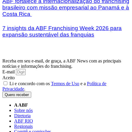
ABF fortalece a internacionalização do franchising
brasileiro com missão empresarial ao Panamá e à
Costa Rica
7 insights da ABF Franchising Week 2026 para
expansão sustentável das franquias
Receba em seu e-mail, de graça, a ABF News com as principais
notícias e informações do franchising.
E-mail
Aceito
Li e concordo com os
Termos de Uso
e a
Política de
Privacidade
.
Quero receber
A ABF
Sobre nós
Diretoria
ABF RIO
Regionais
Comitê e comissões