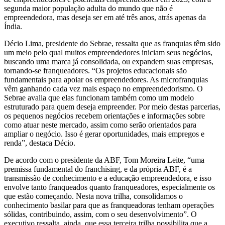
segunda maior população adulta do mundo que não é
empreendedora, mas deseja ser em até três anos, atrás apenas da
Índia.
Décio Lima, presidente do Sebrae, ressalta que as franquias têm sido
um meio pelo qual muitos empreendedores iniciam seus negócios,
buscando uma marca já consolidada, ou expandem suas empresas,
tornando-se franqueadores. “Os projetos educacionais são
fundamentais para apoiar os empreendedores. As microfranquias
vêm ganhando cada vez mais espaço no empreendedorismo. O
Sebrae avalia que elas funcionam também como um modelo
estruturado para quem deseja empreender. Por meio destas parcerias,
os pequenos negócios recebem orientações e informações sobre
como atuar neste mercado, assim como serão orientados para
ampliar o negócio. Isso é gerar oportunidades, mais empregos e
renda”, destaca Décio.
De acordo com o presidente da ABF, Tom Moreira Leite, “uma
premissa fundamental do franchising, e da própria ABF, é a
transmissão de conhecimento e a educação empreendedora, e isso
envolve tanto franqueados quanto franqueadores, especialmente os
que estão começando. Nesta nova trilha, consolidamos o
conhecimento basilar para que as franqueadoras tenham operações
sólidas, contribuindo, assim, com o seu desenvolvimento”. O
executivo ressalta, ainda, que essa terceira trilha possibilita que a