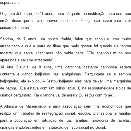
esperavam.
O garoto Jefferson, de 11 anos, mora há quatro na instituição junto com seu
irmão, disse que estava se divertindo muito. `É legal sair assim para fazer
coisas diferentes`.
Sabrina, de 7 anos, um pouco tímida, falou que achou o urso muito
atrapalhado e que a parte do filme que mais gostou foi quando ele tentou
mostrar que sabia lutar, mas não sabia nada. `Ele apanhou muito nos
aparelhos e saiu se arrastando`.
Já Ana Claudia, de 8 anos, uma garotinha bastante carinhosa estava
contente e dando beijinhos nas amiguinhas. Perguntada se é sempre
beijoqueira, ela explicou – `estou beijando elas para deixar uma marquinha
de batom.` Ela estava com um brilho labial. E na espontaneidade típica de
criança perguntou: `Tia o lanche vai demorar? Eu estou com fome`.
A Aliança de Misericórdia é uma associação sem fins econômicos que
realiza um trabalho de reintegração social, escolar, profissional e familiar
para a população em situação de rua, famílias moradoras de favelas,
crianças e adolescentes em situação de risco social no Brasil.