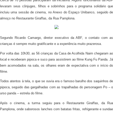
Cerca de 70 pessoas participaram da iniciativa. Alguns funcionários da ABF
levaram seus cônjuges, filhos e sobrinhos para o programa solidário que
incluiu uma sessão de cinema, no Anexo do Espaço Unibanco, seguido de
almoço no Restaurante Giraffas, da Rua Pamplona.
Segundo Ricardo Camargo, diretor executivo da ABF, o contato com as
crianças é sempre muito gratificante e a experiência muito prazerosa.
Por volta das 10h30, as 56 crianças da Casa de Acolhida Naim chegaram ao
local e receberam pipoca e suco para assistirem ao filme Kung Fu Panda. Já
bem acomodados na sala, os olhares eram de expectativa com o início do
filme.
Todos atentos à tela, o que se ouvia era o famoso barulho dos saquinhos de
pipoca, seguido das gargalhadas com as trapalhadas do personagem Po – o
urso panda – estrela do filme.
Após o cinema, a turma seguiu para o Restaurante Giraffas, da Rua
Pamplona, onde saborosos lanches com batatas fritas, refrigerante e sundae