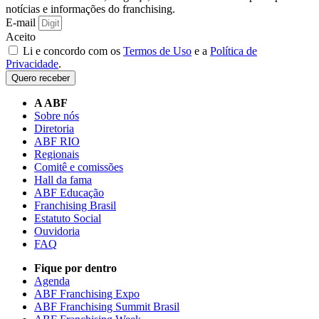
notícias e informações do franchising.
E-mail
Aceito
Li e concordo com os
Termos de Uso
e a
Política de
Privacidade
.
Quero receber
A ABF
Sobre nós
Diretoria
ABF RIO
Regionais
Comitê e comissões
Hall da fama
ABF Educação
Franchising Brasil
Estatuto Social
Ouvidoria
FAQ
Fique por dentro
Agenda
ABF Franchising Expo
ABF Franchising Summit Brasil