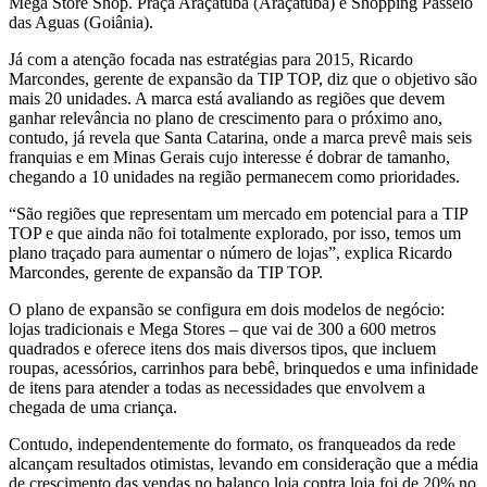
Mega Store Shop. Praça Araçatuba (Araçatuba) e Shopping Passeio
das Aguas (Goiânia).
Já com a atenção focada nas estratégias para 2015, Ricardo
Marcondes, gerente de expansão da TIP TOP, diz que o objetivo são
mais 20 unidades. A marca está avaliando as regiões que devem
ganhar relevância no plano de crescimento para o próximo ano,
contudo, já revela que Santa Catarina, onde a marca prevê mais seis
franquias e em Minas Gerais cujo interesse é dobrar de tamanho,
chegando a 10 unidades na região permanecem como prioridades.
“São regiões que representam um mercado em potencial para a TIP
TOP e que ainda não foi totalmente explorado, por isso, temos um
plano traçado para aumentar o número de lojas”, explica Ricardo
Marcondes, gerente de expansão da TIP TOP.
O plano de expansão se configura em dois modelos de negócio:
lojas tradicionais e Mega Stores – que vai de 300 a 600 metros
quadrados e oferece itens dos mais diversos tipos, que incluem
roupas, acessórios, carrinhos para bebê, brinquedos e uma infinidade
de itens para atender a todas as necessidades que envolvem a
chegada de uma criança.
Contudo, independentemente do formato, os franqueados da rede
alcançam resultados otimistas, levando em consideração que a média
de crescimento das vendas no balanço loja contra loja foi de 20% no