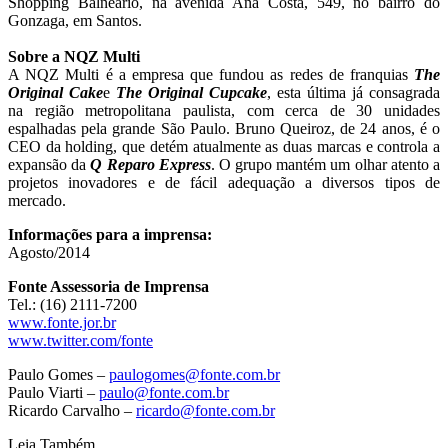
Shopping Balneário, na avenida Ana Costa, 549, no bairro do
Gonzaga, em Santos.
Sobre a NQZ Multi
A NQZ Multi é a empresa que fundou as redes de franquias
The
Original Cake
e
The Original Cupcake
, esta última já consagrada
na região metropolitana paulista, com cerca de 30 unidades
espalhadas pela grande São Paulo. Bruno Queiroz, de 24 anos, é o
CEO da holding, que detém atualmente as duas marcas e controla a
expansão da
Q Reparo Express
. O grupo mantém um olhar atento a
projetos inovadores e de fácil adequação a diversos tipos de
mercado.
Informações para a imprensa:
Agosto/2014
Fonte Assessoria de Imprensa
Tel.: (16) 2111-7200
www.fonte.jor.br
www.twitter.com/fonte
Paulo Gomes –
paulogomes@fonte.com.br
Paulo Viarti –
paulo@fonte.com.br
Ricardo Carvalho –
ricardo@fonte.com.br
Leia Também