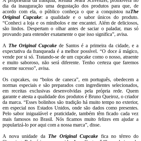
A proprietária da franquia, Renata Seara Schveitzer, promoverá no
dia da inauguração uma degustação dos produtos para que, de
acordo com ela, o público conheça o que a conquistou na
The
Original Cupcake
: a qualidade e o sabor únicos do produto.
“Conheci a loja e os minibolos e me encantei. Além de deliciosos,
são lindos. Despertam o olhar antes de saciar o paladar, mas só
provando para entender exatamente o que isso significa”, avisa.
A
The Original Cupcake
de Santos é a primeira da cidade, e a
expectativa da franqueada é a melhor possível. “O doce á mágico,
vende por si só. Tratando-se de um cupcake como o nosso, atraente
e muito saboroso, não será diferente. Tenho certeza que faremos
enorme sucesso”, avisa.
Os cupcakes, ou “bolos de caneca”, em português, obedecem a
normas especiais e são preparados com ingredientes selecionados,
em receitas exclusivas desenvolvidas pela própria rede. Quem
garante e atesta a qualidade dos produtos é Bruno Queiroz, o criador
da marca. “Esses bolinhos são tradição há muito tempo no exterior,
em especial nos Estados Unidos, onde são dados como presentes.
Pelo sabor inigualável e praticidade, também têm ficado cada vez
mais famosos no Brasil. Nós ficamos muito felizes em ajudar a
popularizá-lo por aqui com a nossa marca”, disse.
A nova unidade da
The Original Cupcake
fica no térreo do