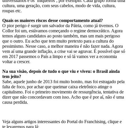
universitários e os ‘miqueiros’, por exemplo. Cada grupo forma uma
cultura, uma geração, com seus cabelos, modo de vida, cultura,
roupas etc.
Quais os maiores riscos desse comportamento atual?
O pior perigo é surgir um salvador da Pátria, como já tivemos. O
Collor foi um, estávamos começando o regime democrático. Agora
temos alguns candidatos ao posto também, mas um mais perigoso
que o outro. Eu acho que tem muito pretexto para a cultura do
pessimismo. Nesse caso, a melhor maneira é não fazer nada. Agora
vem aí uma grande inflação, a crise vai se agravar. É possível que só
em 2017 passemos o País a limpo e só lá vamos ver a economia
voltar a crescer.
Na sua visão, depois de tudo o que viu e viveu: o Brasil ainda
tem jeito?
Sabe, aquele junho de 2013 foi muito bonito, mas foi estragado pela
falta de foco, por achar que queimar caixa eletrônico atinge o
capitalismo. Foi o primeiro movimento de ressurgência, tentativa de
dizer que não concordavam com isso. Acho que é por aí, não é uma
causa perdida.
Veja alguns artigos interessantes do Portal do Franchising, clique e
te levaremos para lá: