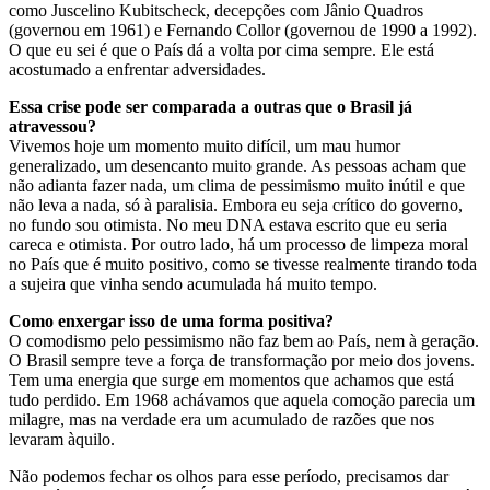
como Juscelino Kubitscheck, decepções com Jânio Quadros
(governou em 1961) e Fernando Collor (governou de 1990 a 1992).
O que eu sei é que o País dá a volta por cima sempre. Ele está
acostumado a enfrentar adversidades.
Essa crise pode ser comparada a outras que o Brasil já
atravessou?
Vivemos hoje um momento muito difícil, um mau humor
generalizado, um desencanto muito grande. As pessoas acham que
não adianta fazer nada, um clima de pessimismo muito inútil e que
não leva a nada, só à paralisia. Embora eu seja crítico do governo,
no fundo sou otimista. No meu DNA estava escrito que eu seria
careca e otimista. Por outro lado, há um processo de limpeza moral
no País que é muito positivo, como se tivesse realmente tirando toda
a sujeira que vinha sendo acumulada há muito tempo.
Como enxergar isso de uma forma positiva?
O comodismo pelo pessimismo não faz bem ao País, nem à geração.
O Brasil sempre teve a força de transformação por meio dos jovens.
Tem uma energia que surge em momentos que achamos que está
tudo perdido. Em 1968 achávamos que aquela comoção parecia um
milagre, mas na verdade era um acumulado de razões que nos
levaram àquilo.
Não podemos fechar os olhos para esse período, precisamos dar