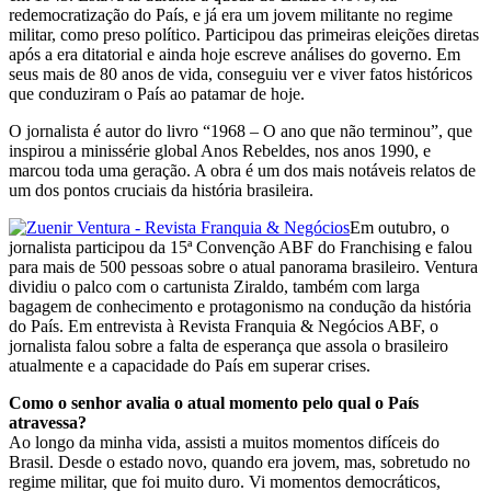
redemocratização do País, e já era um jovem militante no regime
militar, como preso político. Participou das primeiras eleições diretas
após a era ditatorial e ainda hoje escreve análises do governo. Em
seus mais de 80 anos de vida, conseguiu ver e viver fatos históricos
que conduziram o País ao patamar de hoje.
O jornalista é autor do livro “1968 – O ano que não terminou”, que
inspirou a minissérie global Anos Rebeldes, nos anos 1990, e
marcou toda uma geração. A obra é um dos mais notáveis relatos de
um dos pontos cruciais da história brasileira.
Em outubro, o
jornalista participou da 15ª Convenção ABF do Franchising e falou
para mais de 500 pessoas sobre o atual panorama brasileiro. Ventura
dividiu o palco com o cartunista Ziraldo, também com larga
bagagem de conhecimento e protagonismo na condução da história
do País. Em entrevista à Revista Franquia & Negócios ABF, o
jornalista falou sobre a falta de esperança que assola o brasileiro
atualmente e a capacidade do País em superar crises.
Como o senhor avalia o atual momento pelo qual o País
atravessa?
Ao longo da minha vida, assisti a muitos momentos difíceis do
Brasil. Desde o estado novo, quando era jovem, mas, sobretudo no
regime militar, que foi muito duro. Vi momentos democráticos,