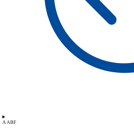
A ABF