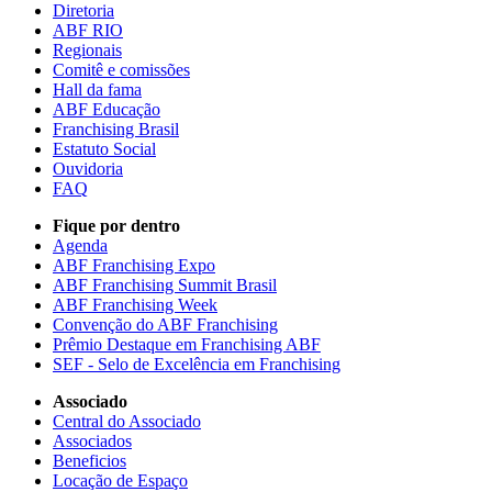
Diretoria
ABF RIO
Regionais
Comitê e comissões
Hall da fama
ABF Educação
Franchising Brasil
Estatuto Social
Ouvidoria
FAQ
Fique por dentro
Agenda
ABF Franchising Expo
ABF Franchising Summit Brasil
ABF Franchising Week
Convenção do ABF Franchising
Prêmio Destaque em Franchising ABF
SEF - Selo de Excelência em Franchising
Associado
Central do Associado
Associados
Beneficios
Locação de Espaço