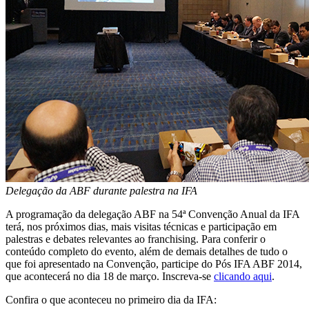
Delegação da ABF durante palestra na IFA
A programação da delegação ABF na 54ª Convenção Anual da IFA
terá, nos próximos dias, mais visitas técnicas e participação em
palestras e debates relevantes ao franchising. Para conferir o
conteúdo completo do evento, além de demais detalhes de tudo o
que foi apresentado na Convenção, participe do Pós IFA ABF 2014,
que acontecerá no dia 18 de março. Inscreva-se
clicando aqui
.
Confira o que aconteceu no primeiro dia da IFA: