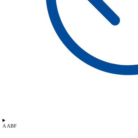
A ABF