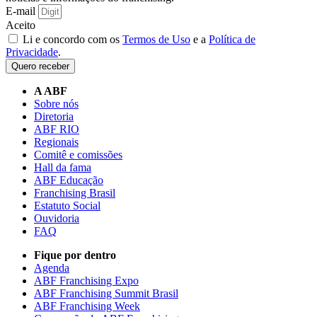
E-mail
Aceito
Li e concordo com os
Termos de Uso
e a
Política de
Privacidade
.
Quero receber
A ABF
Sobre nós
Diretoria
ABF RIO
Regionais
Comitê e comissões
Hall da fama
ABF Educação
Franchising Brasil
Estatuto Social
Ouvidoria
FAQ
Fique por dentro
Agenda
ABF Franchising Expo
ABF Franchising Summit Brasil
ABF Franchising Week