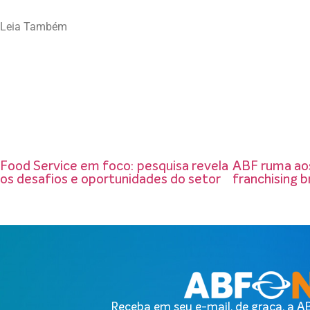
Leia Também
Food Service em foco: pesquisa revela
ABF ruma aos
os desafios e oportunidades do setor
franchising br
Receba em seu e-mail, de graça, a 