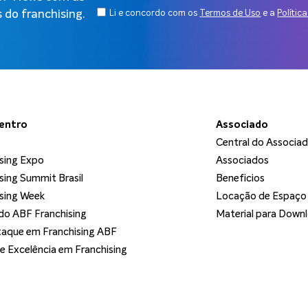
 do franchising.
Li e concordo com os
Termos de Uso
e a
Polític
dentro
Associado
Central do Associa
sing Expo
Associados
sing Summit Brasil
Beneficios
sing Week
Locação de Espaço
o ABF Franchising
Material para Down
aque em Franchising ABF
de Excelência em Franchising