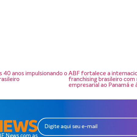
 40 anos impulsionando o
ABF fortalece a internaci
asileiro
franchising brasileiro com
empresarial ao Panamá e 
ABF News com as