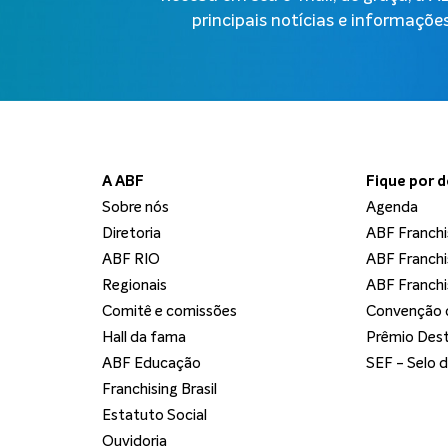
principais notícias e informações
A ABF
Fique por 
Sobre nós
Agenda
Diretoria
ABF Franchi
ABF RIO
ABF Franchi
Regionais
ABF Franchi
Comitê e comissões
Convenção d
Hall da fama
Prêmio Dest
ABF Educação
SEF - Selo 
Franchising Brasil
Estatuto Social
Ouvidoria