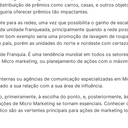
istribuição de prêmios como carros, casas, e outros objet
uiria oferecer prêmios tão impactantes.
nte para as redes, uma vez que possibilita o ganho de escal
da unidade franqueada, principalmente quando a rede possu
. Um bom exemplo seria uma promoção de lavagem de roupas
o país, porém as unidades do norte e nordeste com certez
de Franquia. É uma tendência mundial em todos os setores
 Micro marketing, ou planejamento de ações com o máximo
ternas ou agências de comunicação especializadas em Micr
ado a sua relação com a sua área de influência.
to, primeiramente, à escolha do ponto, e, posteriormente, 
ões de Micro Marketing se tornam essenciais. Conhecer o p
blico são as vertentes principais para ações de marketing l