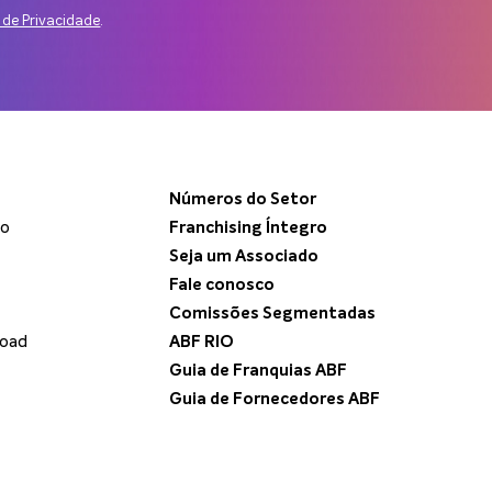
a de Privacidade
.
Números do Setor
do
Franchising Íntegro
Seja um Associado
Fale conosco
Comissões Segmentadas
load
ABF RIO
Guia de Franquias ABF
Guia de Fornecedores ABF