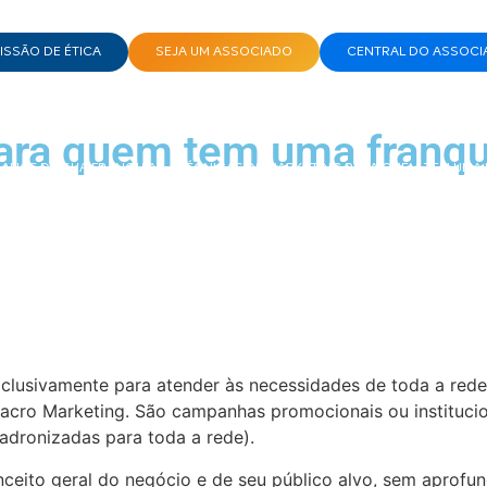
SSÃO DE ÉTICA
SEJA UM ASSOCIADO
CENTRAL DO ASSOCI
ara quem tem uma franqu
ANCE DA SUA FRANQUIA
|
TÉCNICAS DE MARKETING PARA QUEM TEM UMA
exclusivamente para atender às necessidades de toda a re
acro Marketing. São campanhas promocionais ou institucio
padronizadas para toda a rede).
nceito geral do negócio e de seu público alvo, sem aprofu