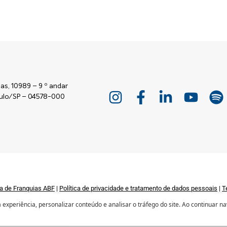
as, 10989 – 9 º andar
Paulo/SP – 04578-000
a de Franquias ABF
|
Política de privacidade e tratamento de dados pessoais
|
T
© 2026 – ABF | Associação Brasileira de Franchising
experiência, personalizar conteúdo e analisar o tráfego do site. Ao continuar n
Desenvolvido por
mufasa