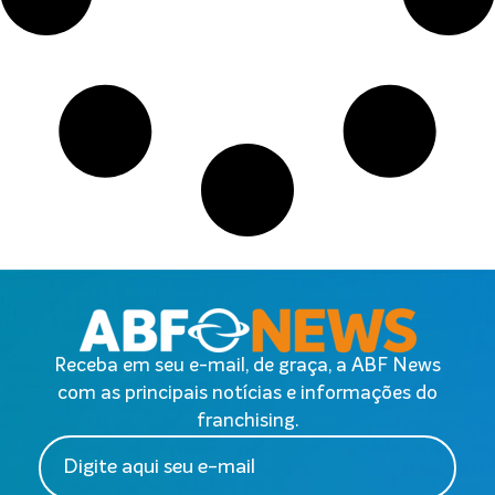
Receba em seu e-mail, de graça, a ABF News
com as principais notícias e informações do
franchising.