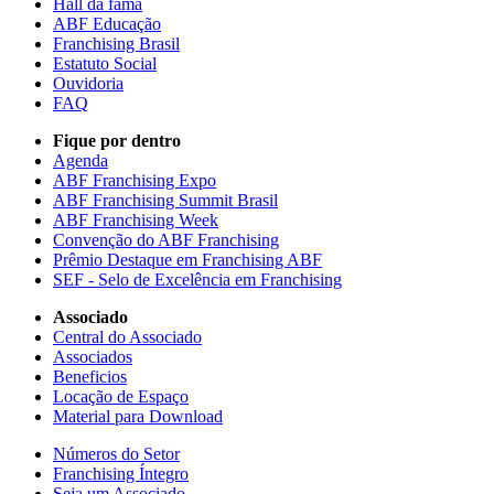
Hall da fama
ABF Educação
Franchising Brasil
Estatuto Social
Ouvidoria
FAQ
Fique por dentro
Agenda
ABF Franchising Expo
ABF Franchising Summit Brasil
ABF Franchising Week
Convenção do ABF Franchising
Prêmio Destaque em Franchising ABF
SEF - Selo de Excelência em Franchising
Associado
Central do Associado
Associados
Beneficios
Locação de Espaço
Material para Download
Números do Setor
Franchising Íntegro
Seja um Associado