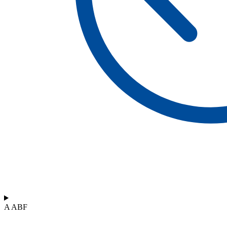
A ABF