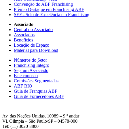
Convenção do ABF Franchising
Prêmio Destaque em Franchising ABF
SEF - Selo de Excelência em Franchising
Associado
Central do Associado
Associados
Beneficios
Locação de Espaço
Material para Download
Números do Setor
Franchising Íntegro
Seja um Associado
Fale conosco
Comissões Segmentadas
ABF RIO
Guia de Franquias ABF
Guia de Fornecedores ABF
Av. das Nações Unidas, 10989 – 9 º andar
Vl. Olímpia – São Paulo/SP – 04578-000
Tel: (11) 3020-8800