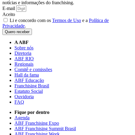
notícias e informações do franchising.
E-mail
Aceito
Li e concordo com os
Termos de Uso
e a
Política de
Privacidade
.
Quero receber
A ABF
Sobre nós
Diretoria
ABF RIO
Regionais
Comitê e comissões
Hall da fama
ABF Educação
Franchising Brasil
Estatuto Social
Ouvidoria
FAQ
Fique por dentro
Agenda
ABF Franchising Expo
ABF Franchising Summit Brasil
ABF Franchising Week