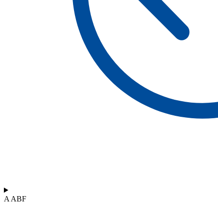
A ABF