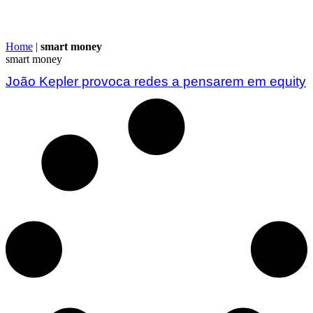
Home
|
smart money
smart money
João Kepler provoca redes a pensarem em equity