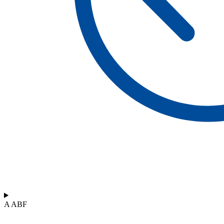
A ABF