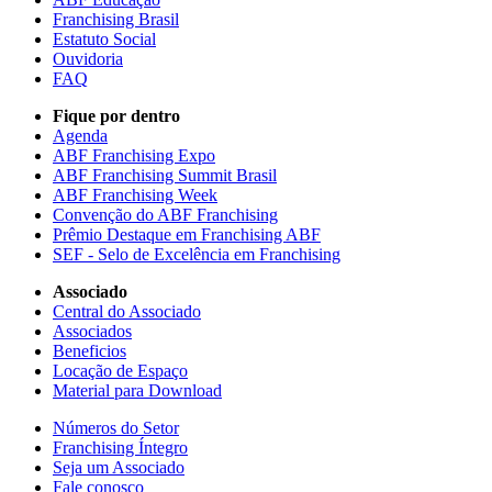
Franchising Brasil
Estatuto Social
Ouvidoria
FAQ
Fique por dentro
Agenda
ABF Franchising Expo
ABF Franchising Summit Brasil
ABF Franchising Week
Convenção do ABF Franchising
Prêmio Destaque em Franchising ABF
SEF - Selo de Excelência em Franchising
Associado
Central do Associado
Associados
Beneficios
Locação de Espaço
Material para Download
Números do Setor
Franchising Íntegro
Seja um Associado
Fale conosco