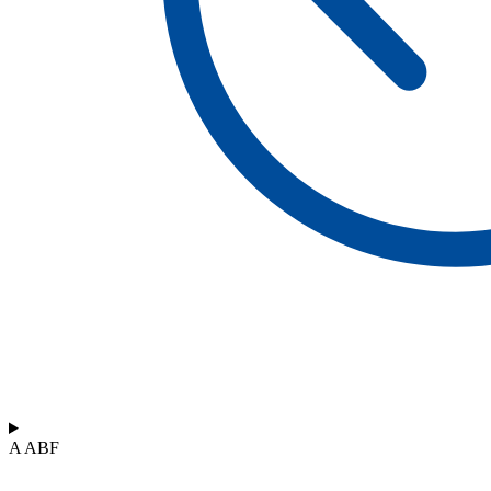
A ABF