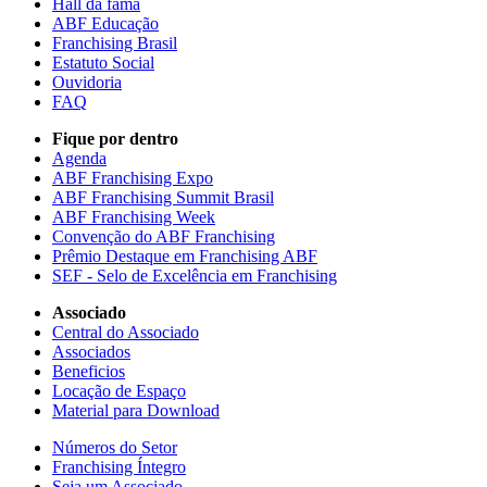
Hall da fama
ABF Educação
Franchising Brasil
Estatuto Social
Ouvidoria
FAQ
Fique por dentro
Agenda
ABF Franchising Expo
ABF Franchising Summit Brasil
ABF Franchising Week
Convenção do ABF Franchising
Prêmio Destaque em Franchising ABF
SEF - Selo de Excelência em Franchising
Associado
Central do Associado
Associados
Beneficios
Locação de Espaço
Material para Download
Números do Setor
Franchising Íntegro
Seja um Associado