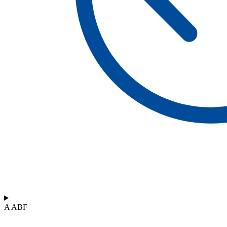
A ABF