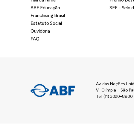
Hall da fama
Prêmio Dest
ABF Educação
SEF - Selo 
Franchising Brasil
Estatuto Social
Ouvidoria
FAQ
Av. das Nações Unid
Vl. Olímpia – São 
Tel: (11) 3020-8800