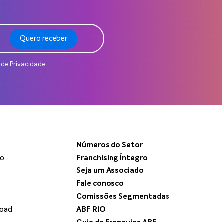
Quero receber
a de Privacidade
.
Números do Setor
do
Franchising Íntegro
Seja um Associado
Fale conosco
Comissões Segmentadas
load
ABF RIO