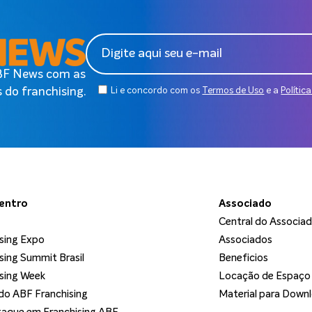
ABF News com as
 do franchising.
Li e concordo com os
Termos de Uso
e a
Polític
dentro
Associado
Central do Associa
sing Expo
Associados
sing Summit Brasil
Beneficios
sing Week
Locação de Espaço
o ABF Franchising
Material para Down