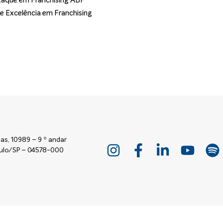
aque em Franchising ABF
de Excelência em Franchising
as, 10989 – 9 º andar
Paulo/SP – 04578-000