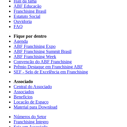
Hall da fama
ABF Educação
Franchising Brasil
Estatuto Social
Ouvidoria
FAQ
Fique por dentro
Agenda
ABF Franchising Expo
ABF Franchising Summit Brasil
ABF Franchising Week
Convenção do ABF Franchising
Prêmio Destaque em Franchising ABF
SEF - Selo de Excelência em Franchising
Associado
Central do Associado
Associados
Beneficios
Locação de Espaço
Material para Download
Números do Setor
Franchising Íntegro
Seja um Associado