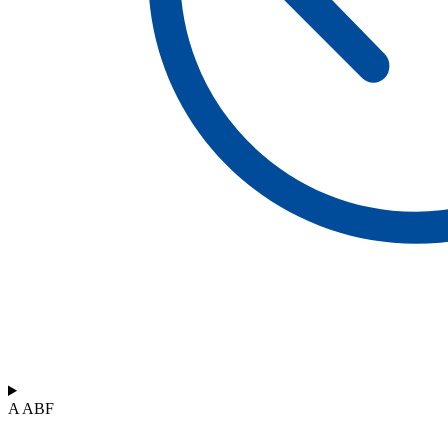
A ABF