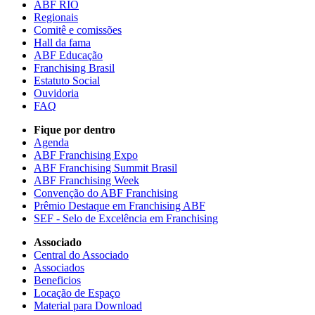
ABF RIO
Regionais
Comitê e comissões
Hall da fama
ABF Educação
Franchising Brasil
Estatuto Social
Ouvidoria
FAQ
Fique por dentro
Agenda
ABF Franchising Expo
ABF Franchising Summit Brasil
ABF Franchising Week
Convenção do ABF Franchising
Prêmio Destaque em Franchising ABF
SEF - Selo de Excelência em Franchising
Associado
Central do Associado
Associados
Beneficios
Locação de Espaço
Material para Download