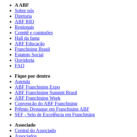
A ABF
Sobre nós
Diretoria
ABF RIO
Regionais
Comitê e comissões
Hall da fama
ABF Educação
Franchising Brasil
Estatuto Social
Ouvidoria
FAQ
Fique por dentro
Agenda
ABF Franchising Expo
ABF Franchising Summit Brasil
ABF Franchising Week
Convenção do ABF Franchising
Prêmio Destaque em Franchising ABF
SEF - Selo de Excelência em Franchising
Associado
Central do Associado
Associados