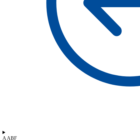
A ABF