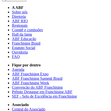
A ABF
Sobre nós
Diretoria
ABF RIO
Regionais
Comitê e comissões
Hall da fama
ABF Educação
Franchising Brasil
Estatuto Social
Ouvidoria
FAQ
Fique por dentro
Agenda
ABF Franchising Expo
ABF Franchising Summit Brasil
ABF Franchising Week
Convenção do ABF Franchising
Prêmio Destaque em Franchising ABF
SEF - Selo de Excelência em Franchising
Associado
Central do Associado