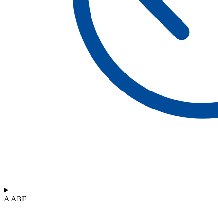
A ABF