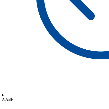
A ABF