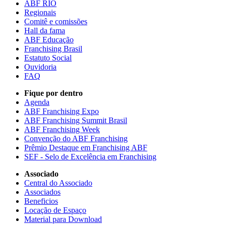
ABF RIO
Regionais
Comitê e comissões
Hall da fama
ABF Educação
Franchising Brasil
Estatuto Social
Ouvidoria
FAQ
Fique por dentro
Agenda
ABF Franchising Expo
ABF Franchising Summit Brasil
ABF Franchising Week
Convenção do ABF Franchising
Prêmio Destaque em Franchising ABF
SEF - Selo de Excelência em Franchising
Associado
Central do Associado
Associados
Beneficios
Locação de Espaço
Material para Download