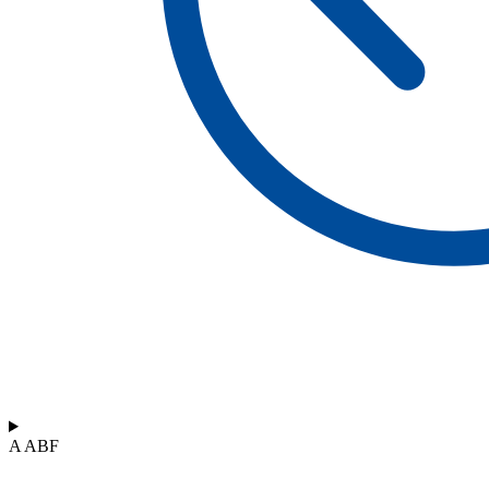
A ABF