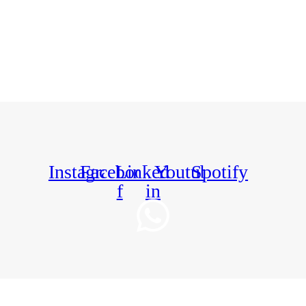
Instagram
Facebook-
Linkedin-
Youtube
Spotify
f
in