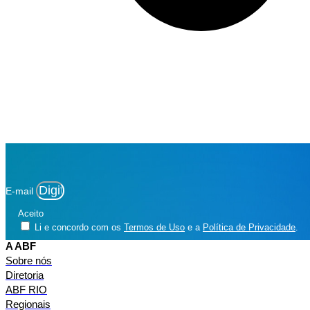
E-mail
Aceito
Li e concordo com os
Termos de Uso
e a
Política de Privacidade
.
A ABF
Sobre nós
Diretoria
ABF RIO
Regionais