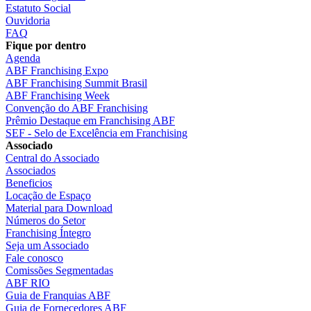
Estatuto Social
Ouvidoria
FAQ
Fique por dentro
Agenda
ABF Franchising Expo
ABF Franchising Summit Brasil
ABF Franchising Week
Convenção do ABF Franchising
Prêmio Destaque em Franchising ABF
SEF - Selo de Excelência em Franchising
Associado
Central do Associado
Associados
Beneficios
Locação de Espaço
Material para Download
Números do Setor
Franchising Íntegro
Seja um Associado
Fale conosco
Comissões Segmentadas
ABF RIO
Guia de Franquias ABF
Guia de Fornecedores ABF