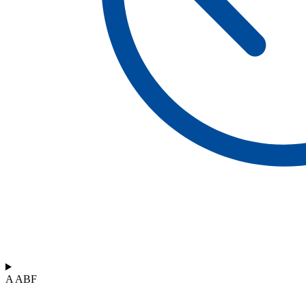
A ABF