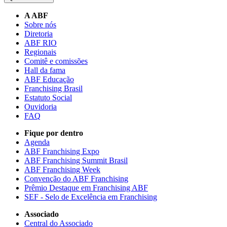
A ABF
Sobre nós
Diretoria
ABF RIO
Regionais
Comitê e comissões
Hall da fama
ABF Educação
Franchising Brasil
Estatuto Social
Ouvidoria
FAQ
Fique por dentro
Agenda
ABF Franchising Expo
ABF Franchising Summit Brasil
ABF Franchising Week
Convenção do ABF Franchising
Prêmio Destaque em Franchising ABF
SEF - Selo de Excelência em Franchising
Associado
Central do Associado