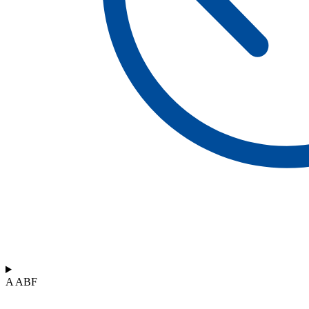
A ABF