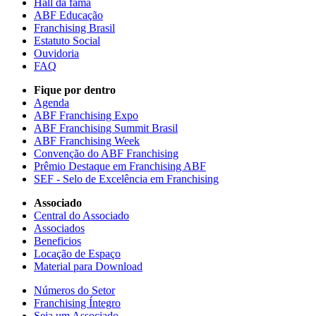
Hall da fama
ABF Educação
Franchising Brasil
Estatuto Social
Ouvidoria
FAQ
Fique por dentro
Agenda
ABF Franchising Expo
ABF Franchising Summit Brasil
ABF Franchising Week
Convenção do ABF Franchising
Prêmio Destaque em Franchising ABF
SEF - Selo de Excelência em Franchising
Associado
Central do Associado
Associados
Beneficios
Locação de Espaço
Material para Download
Números do Setor
Franchising Íntegro
Seja um Associado