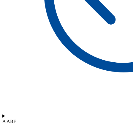
A ABF