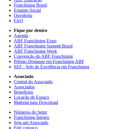
Franchising Brasil
Estatuto Social
Ouvidoria
FAQ
Fique por dentro
Agenda
ABF Franchising Expo
ABF Franchising Summit Brasil
ABF Franchising Week
Convenção do ABF Franchising
Prêmio Destaque em Franchising ABF
SEF - Selo de Excelência em Franchising
Associado
Central do Associado
Associados
Beneficios
Locação de Espaço
Material para Download
Números do Setor
Franchising Íntegro
Seja um Associado
Fale conosco