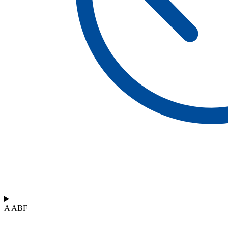
A ABF