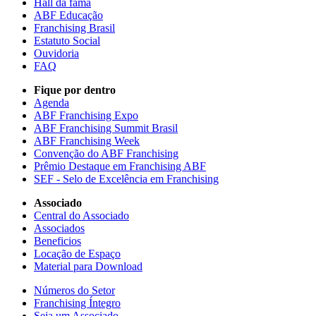
Hall da fama
ABF Educação
Franchising Brasil
Estatuto Social
Ouvidoria
FAQ
Fique por dentro
Agenda
ABF Franchising Expo
ABF Franchising Summit Brasil
ABF Franchising Week
Convenção do ABF Franchising
Prêmio Destaque em Franchising ABF
SEF - Selo de Excelência em Franchising
Associado
Central do Associado
Associados
Beneficios
Locação de Espaço
Material para Download
Números do Setor
Franchising Íntegro
Seja um Associado