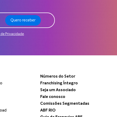
Quero receber
a de Privacidade
.
Números do Setor
do
Franchising Íntegro
Seja um Associado
Fale conosco
Comissões Segmentadas
load
ABF RIO