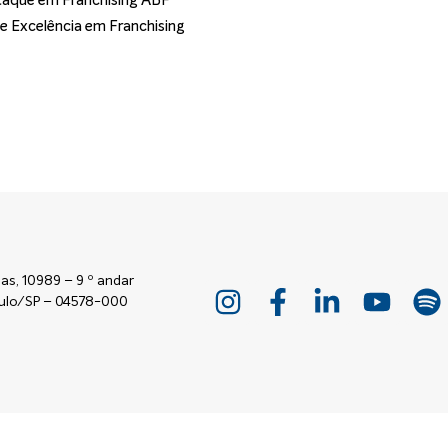
aque em Franchising ABF
de Excelência em Franchising
as, 10989 – 9 º andar
Paulo/SP – 04578-000