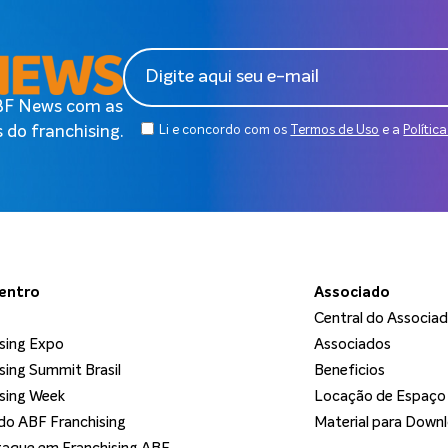
ABF News com as
 do franchising.
Li e concordo com os
Termos de Uso
e a
Polític
dentro
Associado
Central do Associa
sing Expo
Associados
sing Summit Brasil
Beneficios
sing Week
Locação de Espaço
o ABF Franchising
Material para Down