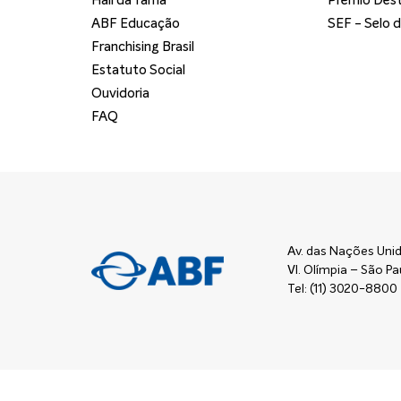
Hall da fama
Prêmio Dest
ABF Educação
SEF - Selo 
Franchising Brasil
Estatuto Social
Ouvidoria
FAQ
Av. das Nações Unid
Vl. Olímpia – São 
Tel: (11) 3020-8800