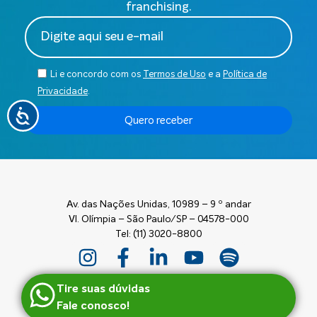
franchising.
Li e concordo com os
Termos de Uso
e a
Política de
Privacidade
.
Quero receber
Av. das Nações Unidas, 10989 – 9 º andar
Vl. Olímpia – São Paulo/SP – 04578-000
Tel: (11) 3020-8800
Tire suas dúvidas
Fale conosco!