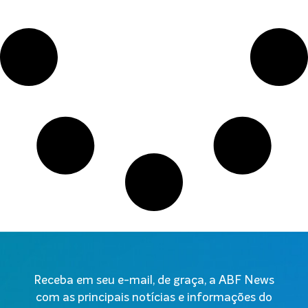
Receba em seu e-mail, de graça, a ABF News
com as principais notícias e informações do