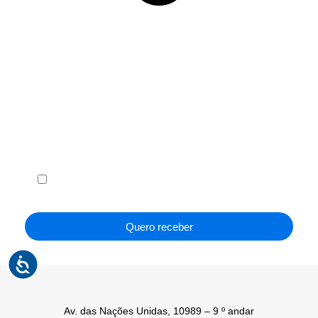
Receba em seu e-mail, de graça, a ABF News
com as principais notícias e informações do
franchising.
Li e concordo com os
Termos de Uso
e a
Política de
Privacidade
.
Quero receber
Av. das Nações Unidas, 10989 – 9 º andar