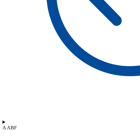
A ABF