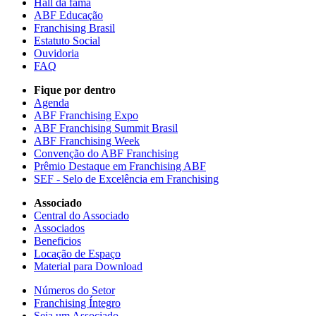
Hall da fama
ABF Educação
Franchising Brasil
Estatuto Social
Ouvidoria
FAQ
Fique por dentro
Agenda
ABF Franchising Expo
ABF Franchising Summit Brasil
ABF Franchising Week
Convenção do ABF Franchising
Prêmio Destaque em Franchising ABF
SEF - Selo de Excelência em Franchising
Associado
Central do Associado
Associados
Beneficios
Locação de Espaço
Material para Download
Números do Setor
Franchising Íntegro
Seja um Associado