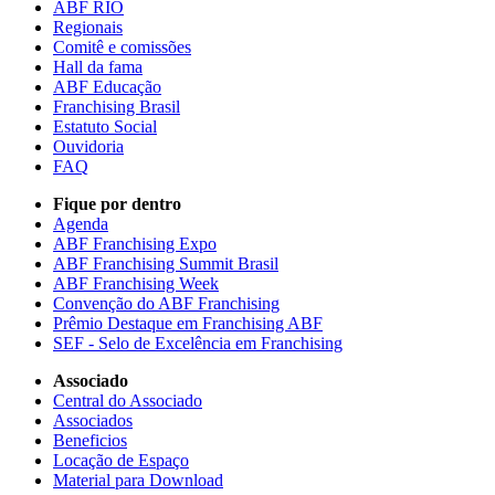
ABF RIO
Regionais
Comitê e comissões
Hall da fama
ABF Educação
Franchising Brasil
Estatuto Social
Ouvidoria
FAQ
Fique por dentro
Agenda
ABF Franchising Expo
ABF Franchising Summit Brasil
ABF Franchising Week
Convenção do ABF Franchising
Prêmio Destaque em Franchising ABF
SEF - Selo de Excelência em Franchising
Associado
Central do Associado
Associados
Beneficios
Locação de Espaço
Material para Download