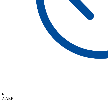
A ABF