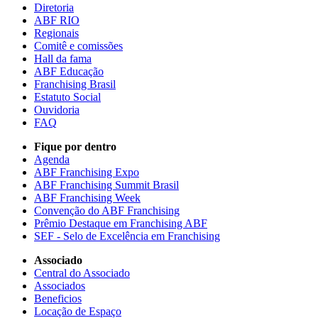
Diretoria
ABF RIO
Regionais
Comitê e comissões
Hall da fama
ABF Educação
Franchising Brasil
Estatuto Social
Ouvidoria
FAQ
Fique por dentro
Agenda
ABF Franchising Expo
ABF Franchising Summit Brasil
ABF Franchising Week
Convenção do ABF Franchising
Prêmio Destaque em Franchising ABF
SEF - Selo de Excelência em Franchising
Associado
Central do Associado
Associados
Beneficios
Locação de Espaço