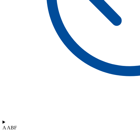
A ABF